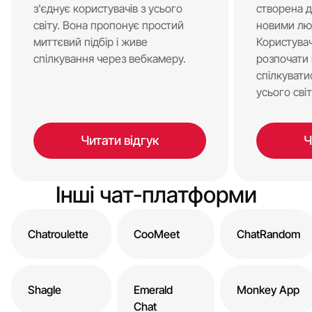
з'єднує користувачів з усього
створена д
світу. Вона пропонує простий
новими лю
миттєвий підбір і живе
Користува
спілкування через вебкамеру.
розпочати 
спілкувати
усього світ
Читати відгук
Ч
Інші чат-платформи
Chatroulette
CooMeet
ChatRandom
Shagle
Emerald
Monkey App
Chat