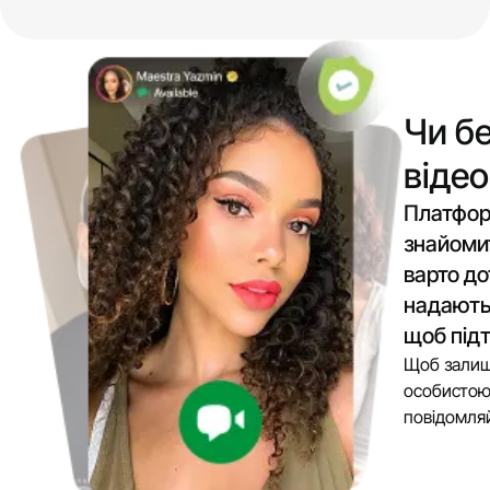
Чи бе
віде
Платфор
знайоми
варто до
надають 
щоб під
Щоб залиша
особистою
повідомляй