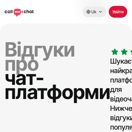
Uk
Увійти
Відгуки
про
Шукає
чат-
найкр
платф
платформи
для
відеоч
Нижче 
відгук
популя