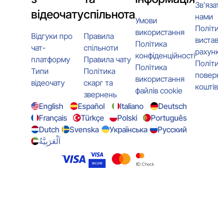
Зв'яза
відеочату
спільнота
нами
Умови
Політ
використання
Відгуки про
Правила
виста
Політика
чат-
спільноти
рахунк
конфіденційності
платформу
Правила чату
Політ
Політика
Типи
Політика
повер
використання
відеочату
скарг та
коштів
файлів cookie
звернень
English
Español
Italiano
Deutsch
Français
Türkçe
Polski
Português
Dutch
Svenska
Українська
Русский
اَلْعَرَبِيَّةُ