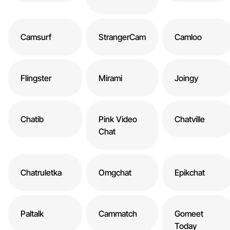
Camsurf
StrangerCam
Camloo
Flingster
Mirami
Joingy
Chatib
Pink Video
Chatville
Chat
Chatruletka
Omgchat
Epikchat
Paltalk
Cammatch
Gomeet
Today