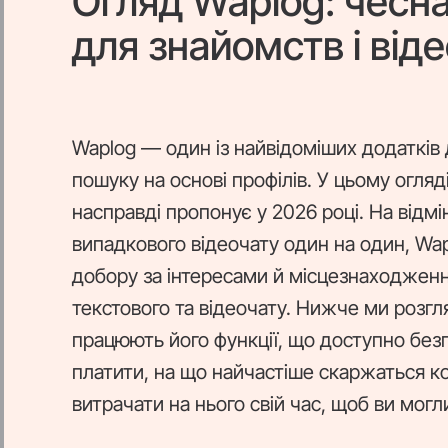
Огляд Waplog: чесна
для знайомств і від
Waplog — один із найвідоміших додатків 
пошуку на основі профілів. У цьому огля
насправді пропонує у 2026 році. На відмі
випадкового відеочату один на один, Wap
добору за інтересами й місцезнаходжен
текстового та відеочату. Нижче ми розгл
працюють його функції, що доступно без
платити, на що найчастіше скаржаться кор
витрачати на нього свій час, щоб ви могл