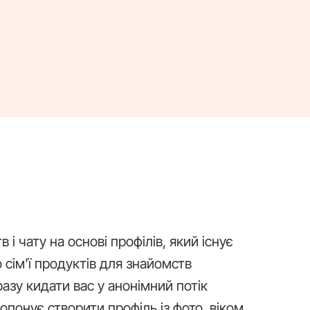
і чату на основі профілів, який існує
о сім'ї продуктів для знайомств
зу кидати вас у анонімний потік
опонує створити профіль із фото, віком,