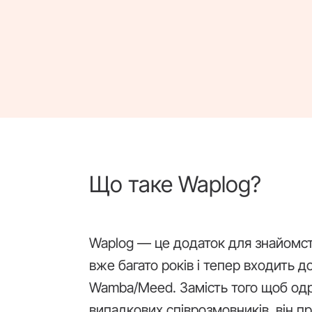
Що таке Waplog?
Waplog — це додаток для знайомств 
вже багато років і тепер входить д
Wamba/Meed. Замість того щоб одра
випадкових співрозмовників, він пр