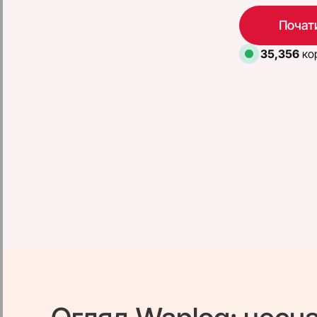
Почати
35,356
кор