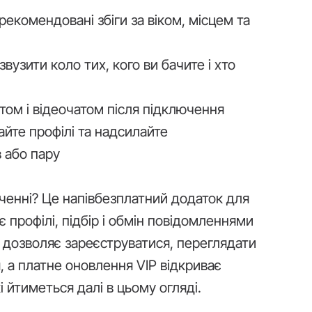
рекомендовані збіги за віком, місцем та
вузити коло тих, кого ви бачите і хто
том і відеочатом після підключення
йте профілі та надсилайте
 або пару
ченні? Це напівбезплатний додаток для
є профілі, підбір і обмін повідомленнями
я дозволяє зареєструватися, переглядати
, а платне оновлення VIP відкриває
 йтиметься далі в цьому огляді.