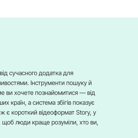
 від сучасного додатка для
ливостями. Інструменти пошуку й
ме ви хочете познайомитися — від
их країн, а система збігів показує
ож є короткий відеоформат Story, у
 щоб люди краще розуміли, хто ви,