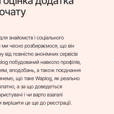
 оцінка додатка
еочату
для знайомств і соціального
ді ми чесно розбираємося, що він
ну від повністю анонімних сервісів
log побудований навколо профілів,
ням, вподобань, а також поєднання
янемо, що таке Waplog, як реально
платно, а за що доведеться
истувачі і чи варто взагалі
и вирішити це ще до реєстрації.