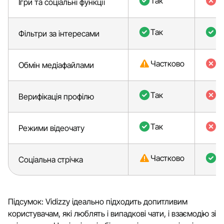
Так
Ні
Ігри та соціальні функції
Так
Т
Фільтри за інтересами
Частково
Ні
Обмін медіафайлами
Так
Ні
Верифікація профілю
Так
Ні
Режими відеочату
Частково
Т
Соціальна стрічка
Підсумок: Vidizzy ідеально підходить допитливим
користувачам, які люблять і випадкові чати, і взаємодію зі