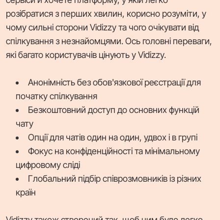
розібратися з перших хвилин, корисно розуміти, у
чому сильні сторони Vidizzy та чого очікувати від
спілкування з незнайомцями. Ось головні переваги,
які багато користувачів цінують у Vidizzy.
Анонімність без обов'язкової реєстрації для
початку спілкування
Безкоштовний доступ до основних функцій
чату
Опції для чатів один на один, удвох і в групі
Фокус на конфіденційності та мінімальному
цифровому сліді
Глобальний підбір співрозмовників із різних
країн
Vidizzy також створений так, щоб ним було легко