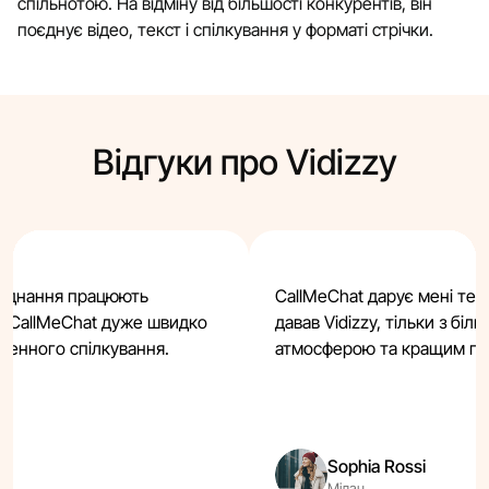
спільнотою. На відміну від більшості конкурентів, він
поєднує відео, текст і спілкування у форматі стрічки.
Відгуки про Vidizzy
 з'єднання працюють
CallMeChat дарує мені те с
zy. CallMeChat дуже швидко
давав Vidizzy, тільки з бі
денного спілкування.
атмосферою та кращим під
Sophia Rossi
Мілан