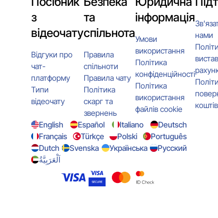
Посібник
Безпека
Юридична
Під
з
та
інформація
Зв'яза
відеочату
спільнота
нами
Умови
Політ
використання
Відгуки про
Правила
виста
Політика
чат-
спільноти
рахунк
конфіденційності
платформу
Правила чату
Політ
Політика
Типи
Політика
повер
використання
відеочату
скарг та
коштів
файлів cookie
звернень
English
Español
Italiano
Deutsch
Français
Türkçe
Polski
Português
Dutch
Svenska
Українська
Русский
اَلْعَرَبِيَّةُ