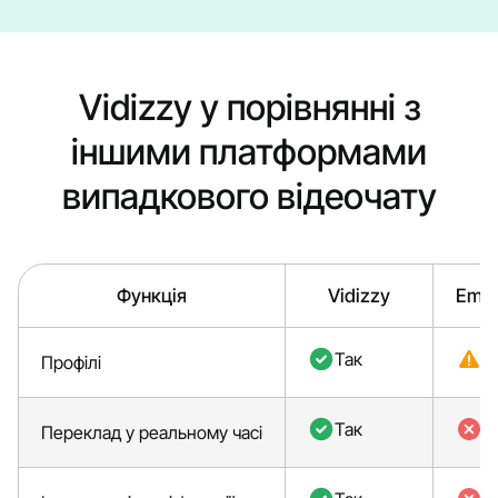
Vidizzy у порівнянні з
іншими платформами
випадкового відеочату
Функція
Vidizzy
Emer
Так
Ч
Профілі
Так
Ні
Переклад у реальному часі