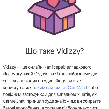
Що таке Vidizzy?
Vidizzy — це онлайн-чат і сервіс випадкового
відеочату, який з'єднує вас із незнайомцями для
спілкування один на один. Якщо ви вже
користувалися
таким сайтом, як CamMatch
, або
подібним застосунком для випадкових чатів, як
CallMeChat, принцип буде знайомим: ви обираєте
базові вподобання, а система підбору знаходить