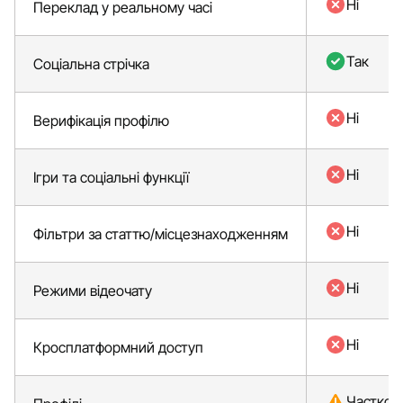
Ні
Переклад у реальному часі
Так
Соціальна стрічка
Ні
Верифікація профілю
Ні
Ігри та соціальні функції
Ні
Фільтри за статтю/місцезнаходженням
Ні
Режими відеочату
Ні
Кросплатформний доступ
Частков