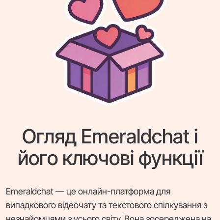
Огляд Emeraldchat і
його ключові функції
Emeraldchat — це онлайн-платформа для
випадкового відеочату та текстового спілкування з
незнайомцями з усього світу. Вона зосереджена на