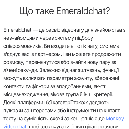
Що таке Emeraldchat?
Emeraldchat — це сервіс відеочату для знайомства з
незнайомцями через систему підбору
співрозмовників. Ви входите в потік чату, система
з'єднує вас із партнером, і ви можете продовжити
розмову, перемкнутися або знайти нову пару за
лічені секунди. Залежно від налаштувань, функції
можуть включати параметри акаунту, збережені
контакти та фільтри за вподобаннями, як-от
місцезнаходження, вікова група й інші критерії.
Деякі платформи цієї категорії також додають
підказки за інтересами або інструменти на кшталт
тесту на сумісність, схожі за концепцією до
Monkey
video chat
, щоб заохочувати більш цікаві розмови.