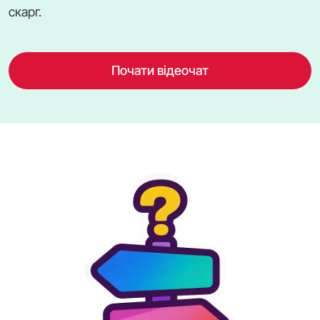
скарг.
Почати відеочат