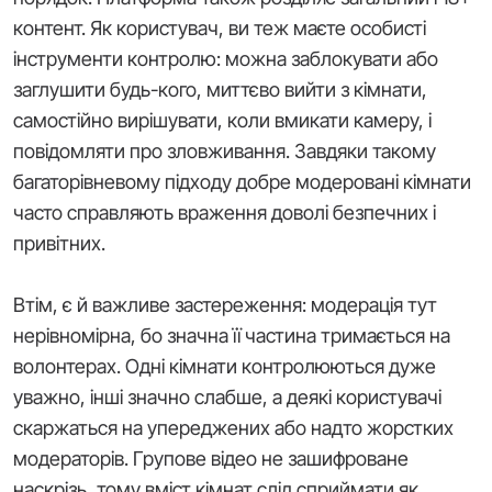
контент. Як користувач, ви теж маєте особисті
інструменти контролю: можна заблокувати або
заглушити будь-кого, миттєво вийти з кімнати,
самостійно вирішувати, коли вмикати камеру, і
повідомляти про зловживання. Завдяки такому
багаторівневому підходу добре модеровані кімнати
часто справляють враження доволі безпечних і
привітних.
Втім, є й важливе застереження: модерація тут
нерівномірна, бо значна її частина тримається на
волонтерах. Одні кімнати контролюються дуже
уважно, інші значно слабше, а деякі користувачі
скаржаться на упереджених або надто жорстких
модераторів. Групове відео не зашифроване
наскрізь, тому вміст кімнат слід сприймати як