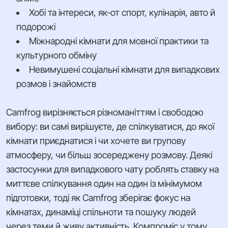
Хобі та інтереси, як-от спорт, кулінарія, авто й
подорожі
Міжнародні кімнати для мовної практики та
культурного обміну
Невимушені соціальні кімнати для випадкових
розмов і знайомств
Camfrog вирізняється різноманіттям і свободою
вибору: ви самі вирішуєте, де спілкуватися, до якої
кімнати приєднатися і чи хочете ви групову
атмосферу, чи більш зосереджену розмову. Деякі
застосунки для випадкового чату роблять ставку на
миттєве спілкування один на один із мінімумом
підготовки, тоді як Camfrog зберігає фокус на
кімнатах, динаміці спільноти та пошуку людей
через теми й живу активність. Компроміс у тому,