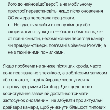
його до найновішої версії, а на мобільному
пристрої перевстановіть, якщо після оновлення
ОС камера перестала працювати.
Не вдається зайти в повну кімнату або
скористатися функцією — багато обмежень, як-
от повні кімнати, необмежений перегляд камер
чи преміум-стікери, пов'язані з рівнями Pro/VIP, а
не з технічними помилками.
Якщо проблема не зникає після цих кроків, часто
вона пов'язана не з технікою, а з обліковим записом
або оплатою, і тоді найкраще звернутися на
сторінку підтримки Camfrog. Для щоденного
користування зазвичай достатньо тримати
застосунок оновленим і не забувати про актуальні
драйвери камери, щоб уникнути більшості типових