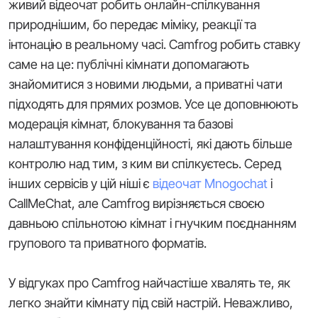
живий відеочат робить онлайн-спілкування
природнішим, бо передає міміку, реакції та
інтонацію в реальному часі. Camfrog робить ставку
саме на це: публічні кімнати допомагають
знайомитися з новими людьми, а приватні чати
підходять для прямих розмов. Усе це доповнюють
модерація кімнат, блокування та базові
налаштування конфіденційності, які дають більше
контролю над тим, з ким ви спілкуєтесь. Серед
інших сервісів у цій ніші є
відеочат Mnogochat
і
CallMeChat, але Camfrog вирізняється своєю
давньою спільнотою кімнат і гнучким поєднанням
групового та приватного форматів.
У відгуках про Camfrog найчастіше хвалять те, як
легко знайти кімнату під свій настрій. Неважливо,