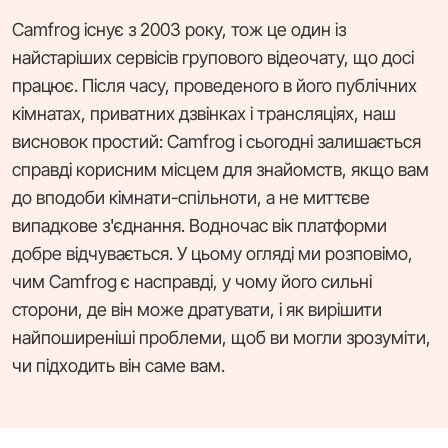
Camfrog існує з 2003 року, тож це один із
найстаріших сервісів групового відеочату, що досі
працює. Після часу, проведеного в його публічних
кімнатах, приватних дзвінках і трансляціях, наш
висновок простий: Camfrog і сьогодні залишається
справді корисним місцем для знайомств, якщо вам
до вподоби кімнати-спільноти, а не миттєве
випадкове з'єднання. Водночас вік платформи
добре відчувається. У цьому огляді ми розповімо,
чим Camfrog є насправді, у чому його сильні
сторони, де він може дратувати, і як вирішити
найпоширеніші проблеми, щоб ви могли зрозуміти,
чи підходить він саме вам.