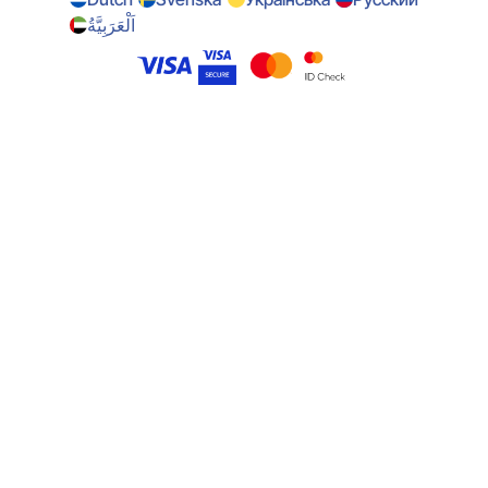
اَلْعَرَبِيَّةُ