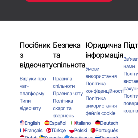
Посібник
Безпека
Юридична
Під
з
та
інформація
Зв'яза
відеочату
спільнота
нами
Умови
Політ
використання
Відгуки про
Правила
виста
Політика
чат-
спільноти
рахунк
конфіденційності
платформу
Правила чату
Політ
Політика
Типи
Політика
повер
використання
відеочату
скарг та
коштів
файлів cookie
звернень
English
Español
Italiano
Deutsch
Français
Türkçe
Polski
Português
Dutch
Svenska
Українська
Русский