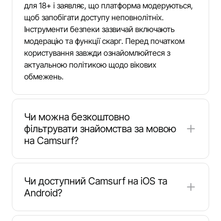
для 18+ і заявляє, що платформа модеруються,
щоб запобігати доступу неповнолітніх.
Інструменти безпеки зазвичай включають
модерацію та функції скарг. Перед початком
користування завжди ознайомлюйтеся з
актуальною політикою щодо вікових
обмежень.
Чи можна безкоштовно
фільтрувати знайомства за мовою
на Camsurf?
Так. Camsurf дає змогу вибрати бажану мову
без преміум-оновлення, що допомагає системі
Чи доступний Camsurf на iOS та
підбору з'єднувати вас зі співрозмовниками, з
Android?
якими вам буде комфортно спілкуватися.
Доступність окремих мов може залежати від
Так. Camsurf пропонує мобільний доступ на iOS