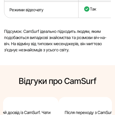
Так
Режими відеочату
Підсумок: CamSurf ідеально підходить людям, яким
подобаються випадкові знайомства та розмови віч-на-
віч. На відміну від типових месенджерів, він миттєво
з'єднує незнайомців з усього світу.
Відгуки про CamSurf
ний досвід із CamSurf. Чати
Після переходу з CamSurf я