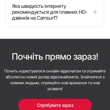
регіону та часу доби.
та Android. Ви також можете користуватися
Яка швидкість інтернету
Camsurf у мобільному або настільному
рекомендується для плавних HD-
браузері, що зручно, якщо не хочете
дзвінків на Camsurf?
встановлювати застосунок.
Camsurf не публікує єдиної фіксованої вимоги,
але для HD-відеочату зазвичай рекомендується
стабільне з'єднання зі швидкістю близько 5
Мбіт/с або вище. Для найкращого досвіду
використовуйте надійний Wi-Fi і закрийте
Почніть прямо зараз!
фонові завантаження.
Почніть користуватися онлайн-відеочатом та отримайте
абсолютно новий досвід відеознайомств. Знайомтеся з
новими людьми, отримуйте нові враження та нові
розваги!
Спробувати зараз