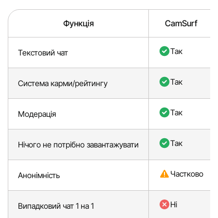
Функція
CamSurf
Так
Текстовий чат
Так
Система карми/рейтингу
Так
Модерація
Так
Нічого не потрібно завантажувати
Частково
Анонімність
Ні
Випадковий чат 1 на 1