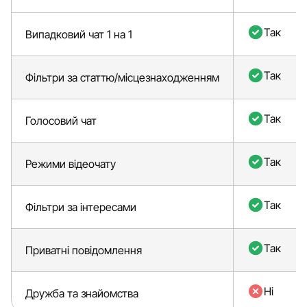
Так
Випадковий чат 1 на 1
Так
Фільтри за статтю/місцезнаходженням
Так
Голосовий чат
Так
Режими відеочату
Так
Фільтри за інтересами
Так
Приватні повідомлення
Ні
Дружба та знайомства