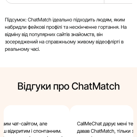
Підсумок: ChatMatch ідеально підходить людям, яким
набридли фейкові профілі та нескінченне гортання. На
відміну від популярних сайтів знайомств, він
зосереджений на справжньому живому відеофлірті в
реальному часі.
Відгуки про ChatMatch
ршим чат-сайтом, але
CallMeChat дарує мені те с
льш відкритим і спонтанним.
давав ChatMatch, тільки з