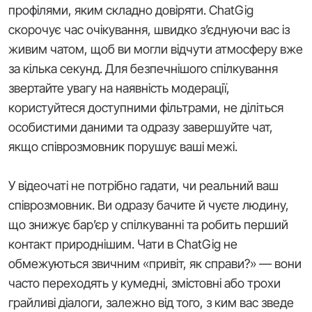
профілями, яким складно довіряти. ChatGig
скорочує час очікування, швидко з’єднуючи вас із
живим чатом, щоб ви могли відчути атмосферу вже
за кілька секунд. Для безпечнішого спілкування
звертайте увагу на наявність модерації,
користуйтеся доступними фільтрами, не діліться
особистими даними та одразу завершуйте чат,
якщо співрозмовник порушує ваші межі.
У відеочаті не потрібно гадати, чи реальний ваш
співрозмовник. Ви одразу бачите й чуєте людину,
що знижує бар’єр у спілкуванні та робить перший
контакт природнішим. Чати в ChatGig не
обмежуються звичним
«привіт, як справи?»
— вони
часто переходять у кумедні, змістовні або трохи
грайливі діалоги, залежно від того, з ким вас зведе