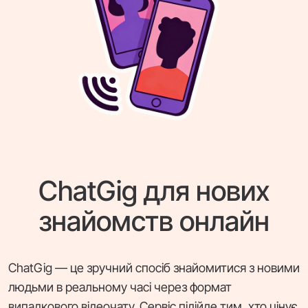
ChatGig для нових
знайомств онлайн
ChatGig — це зручний спосіб знайомитися з новими
людьми в реальному часі через формат
випадкового відеочату. Сервіс підійде тим, хто цінує