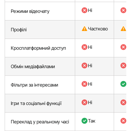
Ні
Ні
Режими відеочату
Частково
Ч
Профілі
Ні
Ні
Кросплатформний доступ
Ні
Ні
Обмін медіафайлами
Ні
Т
Фільтри за інтересами
Ні
Ні
Ігри та соціальні функції
Так
Ні
Переклад у реальному часі