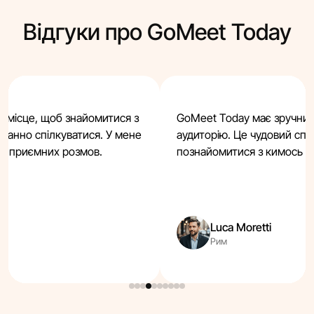
Відгуки про GoMeet Today
 місце, щоб знайомитися з
GoMeet Today має зручний 
танно спілкуватися. У мене
аудиторію. Це чудовий спо
ді приємних розмов.
познайомитися з кимось н
Luca Moretti
Рим