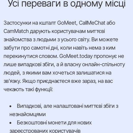
Усі переваги в одному місці
Застосунки на кшталт GoMeet, CallMeChat або
CamMatch дарують користувачам миттєві
знайомства з людьми з усього світу. Ви можете
забути про самотні дні, коли навіть нема з ким
перекинутися словом. GoMeet.today пропонує не
лише випадкові збіги, а й власну онлайн-спільноту
людей, з якими вам хочеться залишатися на
зв'язку. Якщо приєднаєтеся вже зараз, на вас
чекають такі функції:
Випадкові, але налаштовані миттєві збіги з
незнайомцями
Безкоштовні монети для нових
зареєстрованих користувачів