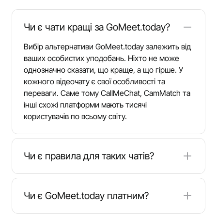
Чи є чати кращі за GoMeet.today?
Вибір альтернативи GoMeet.today залежить від
ваших особистих уподобань. Ніхто не може
однозначно сказати, що краще, а що гірше. У
кожного відеочату є свої особливості та
переваги. Саме тому CallMeChat, CamMatch та
інші схожі платформи мають тисячі
користувачів по всьому світу.
Чи є правила для таких чатів?
GoMeet, CallMeChat та інші платформи створені
для приємного дозвілля. Водночас не варто
Чи є GoMeet.today платним?
ображати співрозмовника, навіть якщо він вам
не сподобався. Крім того, ви можете