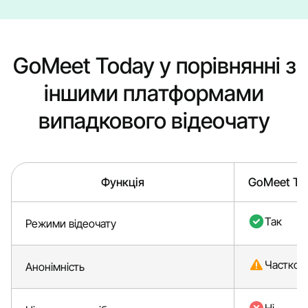
GoMeet Today у порівнянні з
іншими платформами
випадкового відеочату
Функція
GoMeet To
Так
Режими відеочату
Частков
Анонімність