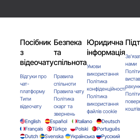
Посібник
Безпека
Юридична
Під
з
та
інформація
Зв'яза
відеочату
спільнота
нами
Умови
Політ
використання
Відгуки про
Правила
виста
Політика
чат-
спільноти
рахунк
конфіденційності
платформу
Правила чату
Політ
Політика
Типи
Політика
повер
використання
відеочату
скарг та
коштів
файлів cookie
звернень
English
Español
Italiano
Deutsch
Français
Türkçe
Polski
Português
Dutch
Svenska
Українська
Русский