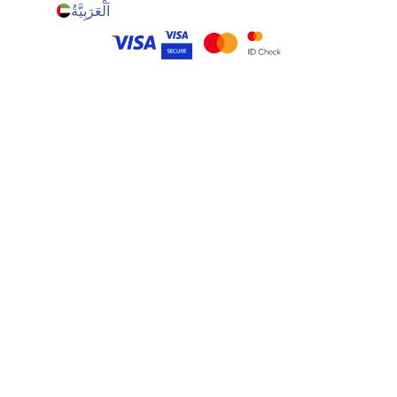
اَلْعَرَبِيَّةُ