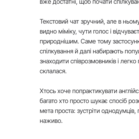
вже достатні, щоб почати спілкува
Текстовий чат зручний, але в ньому
видно міміку, чути голос і відчува
природнішим. Саме тому застосунк
спілкування й далі набирають поп
знаходити співрозмовників і легко
склалася.
Хтось хоче попрактикувати англійс
багато хто просто шукає спосіб роз
мета проста: зустріти однодумців, 
наживо.