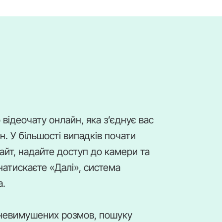
ідеочату онлайн, яка з’єднує вас
. У більшості випадків почати
сайт, надайте доступ до камери та
натискаєте «Далі», система
а.
невимушених розмов, пошуку