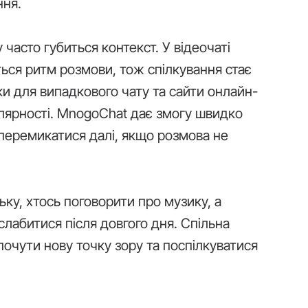
ння.
 часто губиться контекст. У відеочаті
ється ритм розмови, тож спілкування стає
и для випадкового чату та сайти онлайн-
улярності. MnogoChat дає змогу швидко
 перемикатися далі, якщо розмова не
ьку, хтось поговорити про музику, а
слабитися після довгого дня. Спільна
почути нову точку зору та поспілкуватися