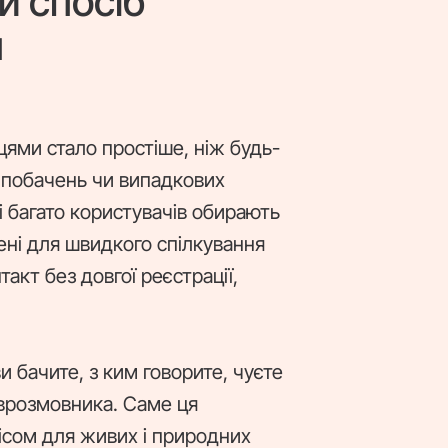
й спосіб
н
цями стало простіше, ніж будь-
, побачень чи випадкових
і багато користувачів обирають
рені для швидкого спілкування
кт без довгої реєстрації,
и бачите, з ким говорите, чуєте
іврозмовника. Саме ця
ісом для живих і природних