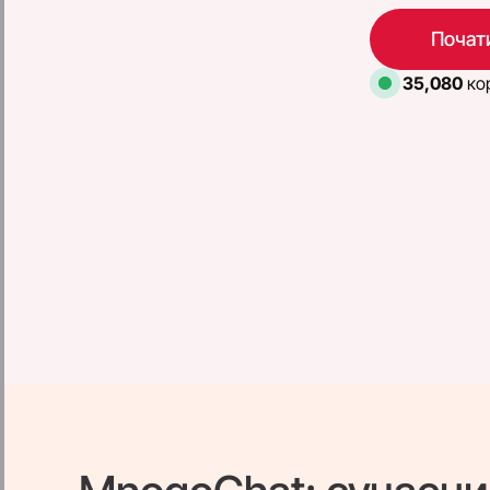
Почати
35,080
кор