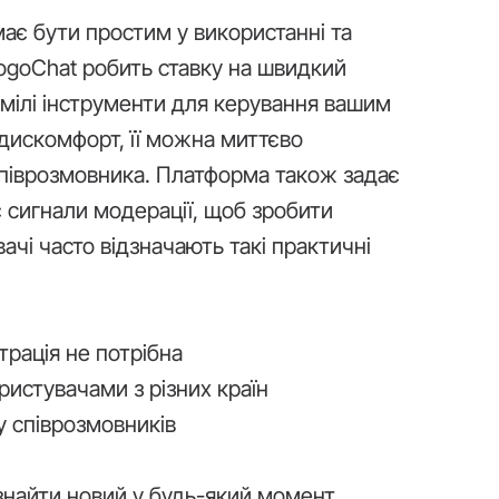
ає бути простим у використанні та
ogoChat робить ставку на швидкий
зумілі інструменти для керування вашим
дискомфорт, її можна миттєво
співрозмовника. Платформа також задає
 сигнали модерації, щоб зробити
ачі часто відзначають такі практичні
трація не потрібна
истувачами з різних країн
у співрозмовників
знайти новий у будь-який момент