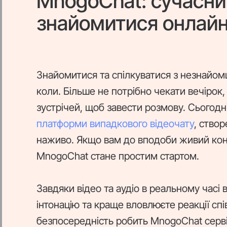
MnogoChat: сучасни
знайомитися онлай
Знайомитися та спілкуватися з незнайом
коли. Більше не потрібно чекати вечірок
зустрічей, щоб завести розмову. Сьогодн
платформи випадкового відеочату
, ство
наживо. Якщо вам до вподоби живий конта
MnogoChat стане простим стартом.
Завдяки відео та аудіо в реальному часі в
інтонацію та краще вловлюєте реакції сп
безпосередність робить MnogoChat серв