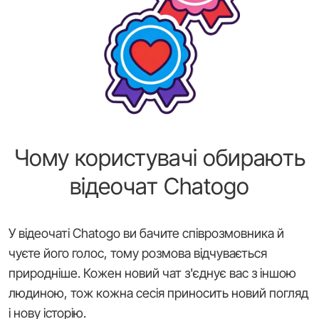
Чому користувачі обирають
відеочат Chatogo
У відеочаті Chatogo ви бачите співрозмовника й
чуєте його голос, тому розмова відчувається
природніше. Кожен новий чат з'єднує вас з іншою
людиною, тож кожна сесія приносить новий погляд
і нову історію.