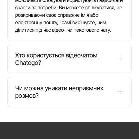
можливість блокувати користувачів і надсилати
скарги за потреби. Ви можете спілкуватися, не
розкриваючи своє справжнє ім'я або
електронну пошту, і самі вирішуєте, чим
ділитися під час відео- чи текстового чату.
Хто користується відеочатом
Chatogo?
Chatogo приваблює людей, які шукають
невимушене спілкування, мовну практику або
Чи можна уникати неприємних
швидку соціальну взаємодію. Тут можна
розмов?
зустріти студентів, мандрівників, людей на
дистанційній роботі або будь-кого, хто шукає
Так. Ви можете пропустити чат у будь-який
дружніх співрозмовників у глобальній спільноті.
момент, за потреби почати з вимкненою
камерою та заблокувати користувача одним
натисканням. Якщо співрозмовник поводиться