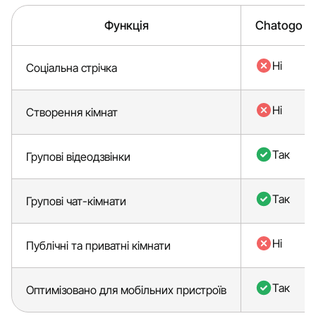
Функція
Chatogo
Ні
Соціальна стрічка
Ні
Створення кімнат
Так
Групові відеодзвінки
Так
Групові чат-кімнати
Ні
Публічні та приватні кімнати
Так
Оптимізовано для мобільних пристроїв