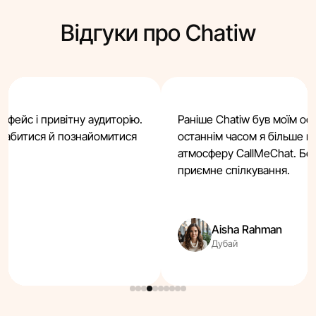
Відгуки про Chatiw
ерфейс і привітну аудиторію.
Раніше Chatiw був моїм ос
слабитися й познайомитися
останнім часом я більше ц
атмосферу CallMeChat. Без
приємне спілкування.
Aisha Rahman
Дубай