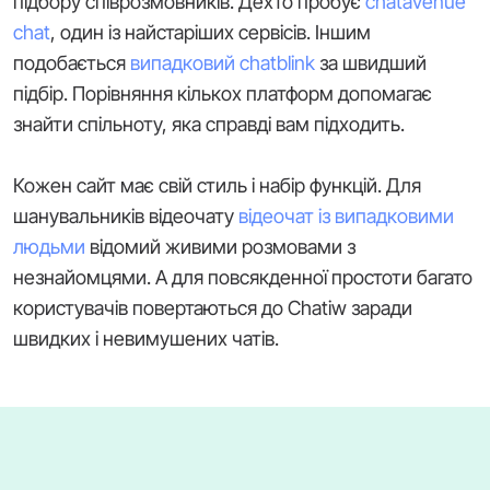
підбору співрозмовників. Дехто пробує
chatavenue
chat
, один із найстаріших сервісів. Іншим
подобається
випадковий chatblink
за швидший
підбір. Порівняння кількох платформ допомагає
знайти спільноту, яка справді вам підходить.
Кожен сайт має свій стиль і набір функцій. Для
шанувальників відеочату
відеочат із випадковими
людьми
відомий живими розмовами з
незнайомцями. А для повсякденної простоти багато
користувачів повертаються до Chatiw заради
швидких і невимушених чатів.