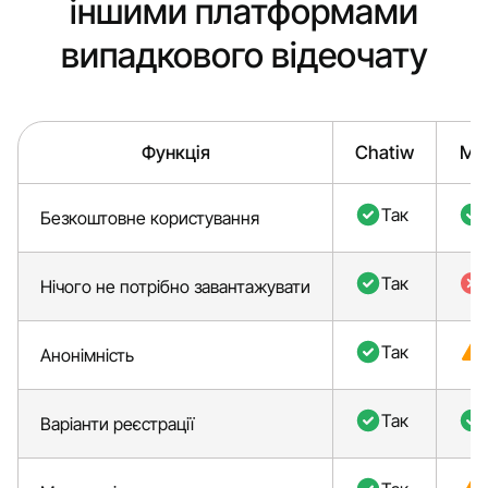
іншими платформами
випадкового відеочату
Функція
Chatiw
Mn
Так
Безкоштовне користування
Так
Нічого не потрібно завантажувати
Так
Анонімність
Так
Варіанти реєстрації