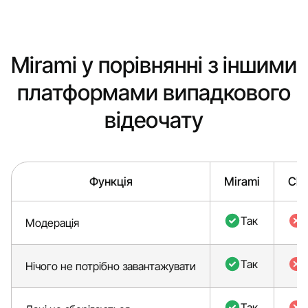
Mirami у порівнянні з іншими
платформами випадкового
відеочату
Функція
Mirami
Cha
Так
Модерація
Так
Нічого не потрібно завантажувати
Так