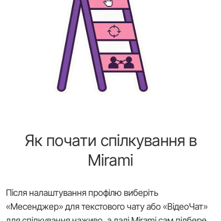
Як почати спілкування в
Mirami
Після налаштування профілю виберіть
«Месенджер» для текстового чату або «ВідеоЧат»
для спілкування наживо, а далі Mirami сам підбере