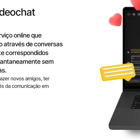
ideochat
viço online que
o através de conversas
te correspondidos
stantaneamente sem
as.
fazer novos amigos, ter
avés da comunicação em