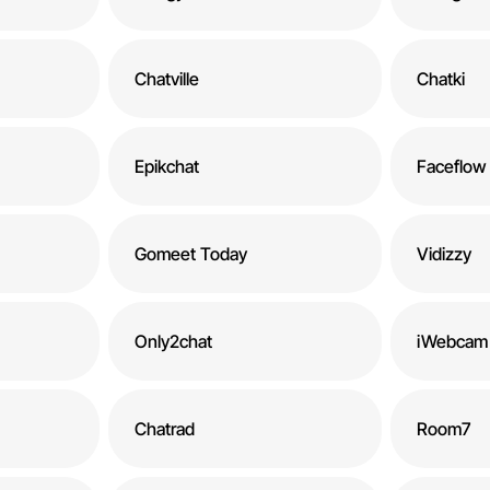
Chatville
Chatki
Epikchat
Faceflow
Gomeet Today
Vidizzy
Only2chat
iWebcam
Chatrad
Room7