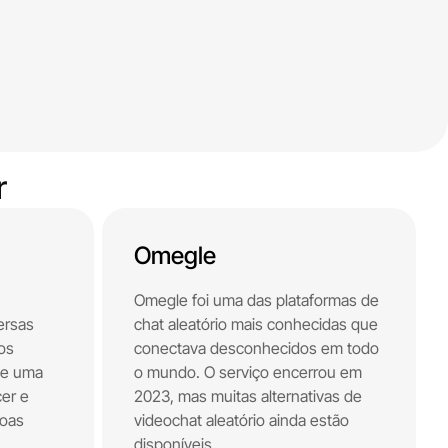
r
Omegle
Omegle foi uma das plataformas de
ersas
chat aleatório mais conhecidas que
ios
conectava desconhecidos em todo
ce uma
o mundo. O serviço encerrou em
er e
2023, mas muitas alternativas de
soas
videochat aleatório ainda estão
disponíveis.