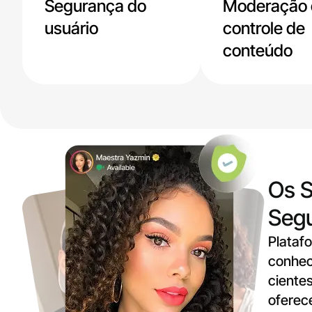
Segurança do
Moderação 
usuário
controle de
conteúdo
Os S
Seg
Plataf
conhec
cientes
oferec