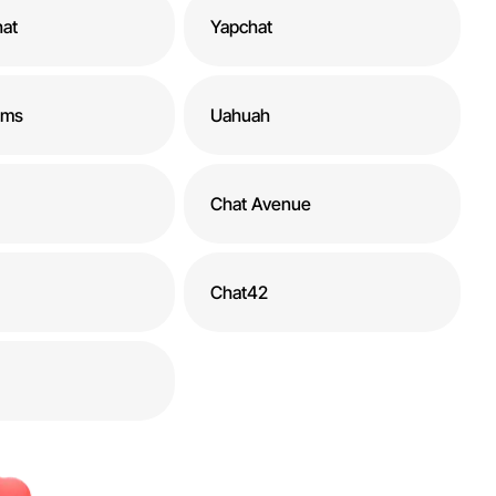
at
Yapchat
oms
Uahuah
Chat Avenue
Chat42