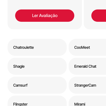
Ler Avaliação
Chatroulette
CooMeet
Shagle
Emerald Chat
Camsurf
StrangerCam
Flingster
Mirami