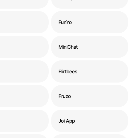
FunYo
MiniChat
Flirtbees
Fruzo
Joi App