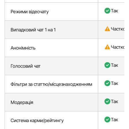
Так
Режими відеочату
Частков
Випадковий чат 1 на 1
Частков
Анонімність
Так
Голосовий чат
Так
Фільтри за статтю/місцезнаходженням
Так
Модерація
Так
Система карми/рейтингу