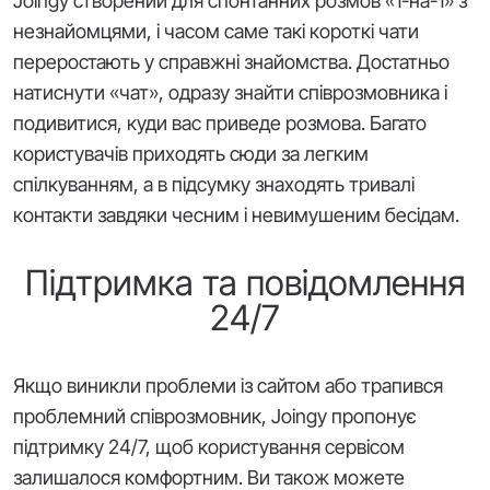
Joingy створений для спонтанних розмов «1-на-1» з
незнайомцями, і часом саме такі короткі чати
переростають у справжні знайомства. Достатньо
натиснути «чат», одразу знайти співрозмовника і
подивитися, куди вас приведе розмова. Багато
користувачів приходять сюди за легким
спілкуванням, а в підсумку знаходять тривалі
контакти завдяки чесним і невимушеним бесідам.
Підтримка та повідомлення
24/7
Якщо виникли проблеми із сайтом або трапився
проблемний співрозмовник, Joingy пропонує
підтримку 24/7, щоб користування сервісом
залишалося комфортним. Ви також можете