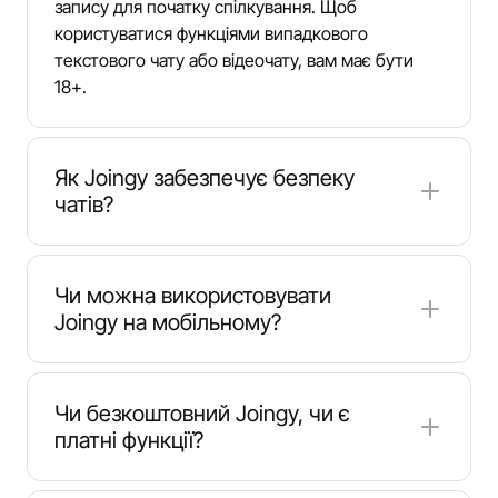
запису для початку спілкування. Щоб
користуватися функціями випадкового
текстового чату або відеочату, вам має бути
18+.
Як Joingy забезпечує безпеку
чатів?
Joingy підтримує безпечніше середовище
спілкування завдяки модерації та інструментам
Чи можна використовувати
для скарг. Хоча приватні розмови не
Joingy на мобільному?
відстежуються активно, користувачі можуть
повідомляти про зловживання, спам або
Так. Joingy добре працює в мобільних
підозрілу поведінку. Такі скарги допомагають
браузерах, тому сервіс можна використовувати
Чи безкоштовний Joingy, чи є
команді модерації перевіряти випадки та
на iOS і Android без встановлення окремого
платні функції?
вживати заходів, зокрема за потреби
додатку. Інтерфейс адаптований до менших
обмежувати доступ.
екранів і зручний як для текстового, так і для
Joingy безкоштовний і надає миттєвий доступ