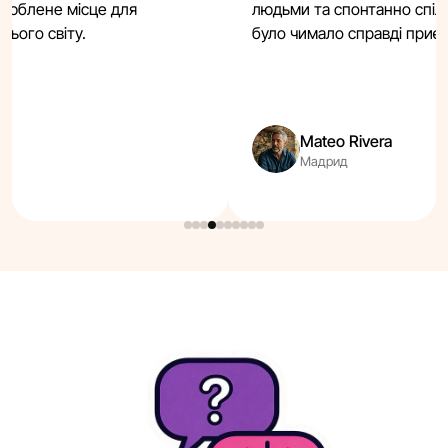
 улюблене місце для
людьми та спонтанно спіл
сього світу.
було чимало справді приє
Mateo Rivera
Мадрид