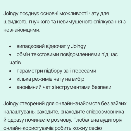
Joingy поєднує основні можливості чату для
швидкого, гнучкого та невимушеного спілкування з
незнайомцями.
випадковий відеочат у Joingy
обмін текстовими повідомленнями під час
чатів
параметри підбору за інтересами
кілька режимів чату на вибір
анонімний чат з інструментами безпеки
Joingy створений для онлайн-знайомств без зайвих
налаштувань: заходите, знаходите співрозмовника
й одразу починаєте розмову. Глобальна аудиторія
онлайн-користувачів робить кожну сесію