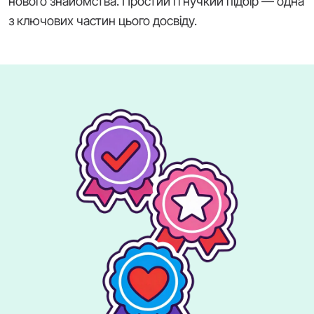
нового знайомства. Простий і гнучкий підбір — одна
з ключових частин цього досвіду.