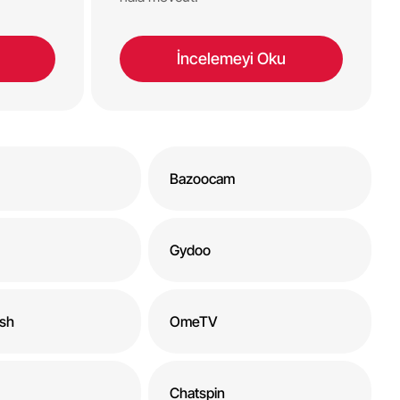
İncelemeyi Oku
Bazoocam
Gydoo
sh
OmeTV
Chatspin