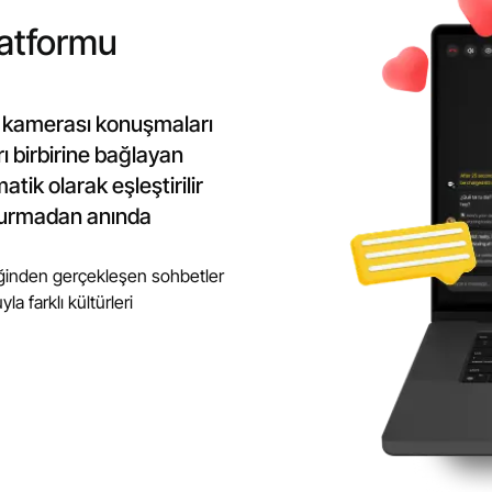
latformu
b kamerası konuşmaları
rı birbirine bağlayan
atik olarak eşleştirilir
şturmadan anında
liğinden gerçekleşen sohbetler
a farklı kültürleri