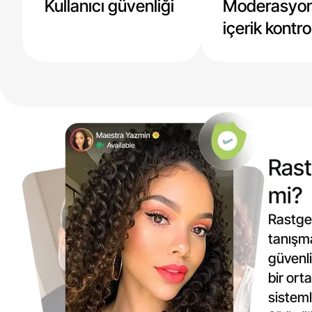
Kullanıcı güvenliği
Moderasyon
içerik kontro
Rast
mi?
Rastgel
tanışma
güvenli
bir or
sisteml