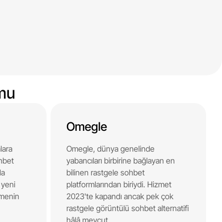
rmu
Omegle
lara
Omegle, dünya genelinde
hbet
yabancıları birbirine bağlayan en
da
bilinen rastgele sohbet
 yeni
platformlarından biriydi. Hizmet
tmenin
2023'te kapandı ancak pek çok
rastgele görüntülü sohbet alternatifi
hâlâ mevcut.