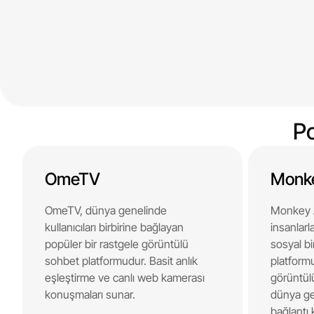
Po
OmeTV
Monk
OmeTV, dünya genelinde
Monkey A
kullanıcıları birbirine bağlayan
insanlarl
popüler bir rastgele görüntülü
sosyal b
sohbet platformudur. Basit anlık
platformud
eşleştirme ve canlı web kamerası
görüntülü
konuşmaları sunar.
dünya ge
bağlantı k