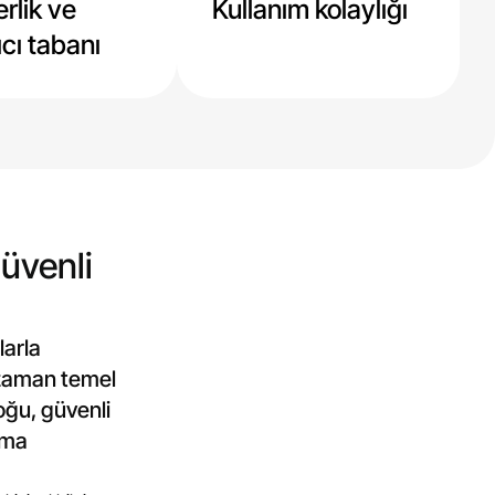
rlik ve
Kullanım kolaylığı
ıcı tabanı
üvenli
larla
r zaman temel
oğu, güvenli
ama