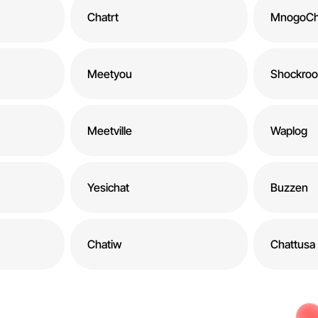
Chatrt
MnogoCh
Meetyou
Shockro
Meetville
Waplog
Yesichat
Buzzen
Chatiw
Chattusa