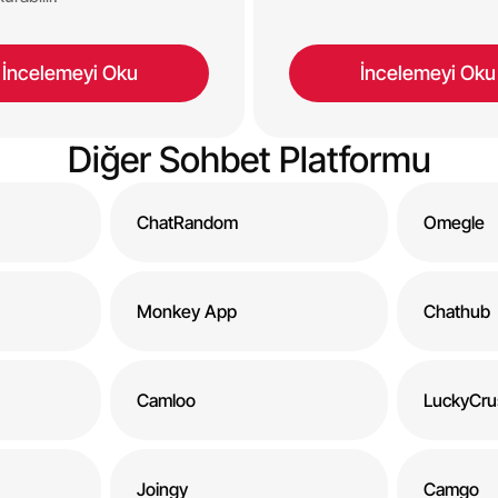
İncelemeyi Oku
İncelemeyi Oku
Diğer Sohbet Platformu
ChatRandom
Omegle
Monkey App
Chathub
Camloo
LuckyCru
Joingy
Camgo