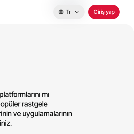
Tr
Giriş yap
platformlarını mı
opüler rastgele
rinin ve uygulamalarının
iniz.