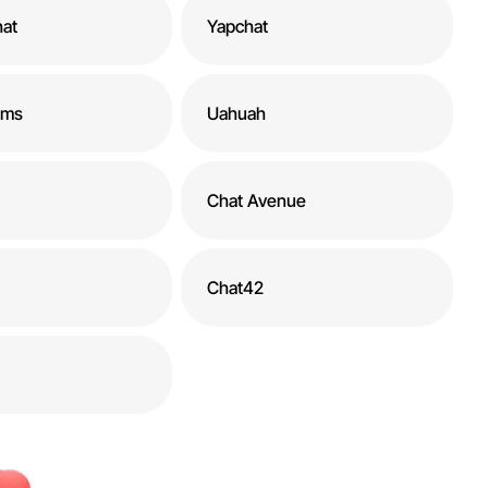
at
Yapchat
oms
Uahuah
Chat Avenue
Chat42