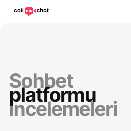
Sohbet
platformu
incelemeleri