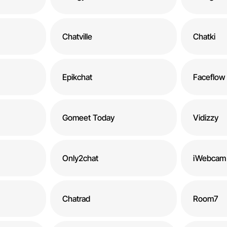
Chatville
Chatki
Epikchat
Faceflow
Gomeet Today
Vidizzy
Only2chat
iWebcam
Chatrad
Room7