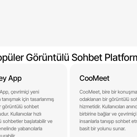
püler Görüntülü Sohbet Platfo
ey App
CooMeet
pp, çevrimiçi yeni
CooMeet, bire bir konuşma
a tanışmak için tasarlanmış
odaklanan bir görüntülü so
ir görüntülü sohbet
hizmetidir. Kullanıcıları anın
ur. Kullanıcılar hızlı
birbirine bağlar ve çevrimiçi
 sohbetler başlatabilir ve
insanlarla tanışıp sohbet e
nelinde yabancılarla
basit bir yolunu sunar.
urabilir.