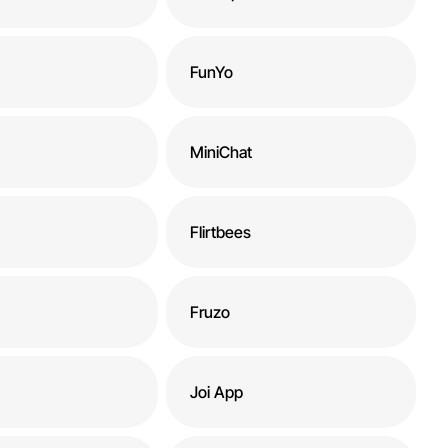
FunYo
MiniChat
Flirtbees
Fruzo
Joi App