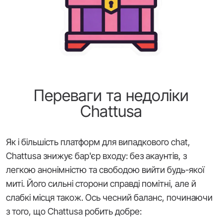
Переваги та недоліки
Chattusa
Як і більшість платформ для випадкового chat,
Chattusa знижує бар'єр входу: без акаунтів, з
легкою анонімністю та свободою вийти будь-якої
миті. Його сильні сторони справді помітні, але й
слабкі місця також. Ось чесний баланс, починаючи
з того, що Chattusa робить добре: