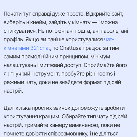
Почати тут справді дуже просто. Відкрийте сайт,
виберіть нікнейм, зайдіть у кімнату — і можна
спілкуватися. Не потрібні ані пошта, ані пароль, ані
профіль. Якщо ви раніше користувалися
чат-
кімнатами 321 chat
, то Chattusa працює за тим
самим прямолінійним принципом: мінімум
налаштувань і миттєвий доступ. Сприймайте його
як гнучкий інструмент: пробуйте різні rooms і
режими чату, доки не знайдете формат під свій
настрій.
Далі кілька простих звичок допоможуть зробити
користування кращим. Обирайте тип чату під свій
настрій, тримайте камеру вимкненою, поки не
почнете довіряти співрозмовнику, і не діліться