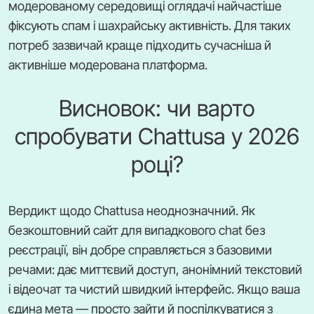
модерованому середовищі оглядачі найчастіше
фіксують спам і шахрайську активність. Для таких
потреб зазвичай краще підходить сучасніша й
активніше модерована платформа.
Висновок: чи варто
спробувати Chattusa у 2026
році?
Вердикт щодо Chattusa неоднозначний. Як
безкоштовний сайт для випадкового chat без
реєстрації, він добре справляється з базовими
речами: дає миттєвий доступ, анонімний текстовий
і відеочат та чистий швидкий інтерфейс. Якщо ваша
єдина мета — просто зайти й поспілкуватися з