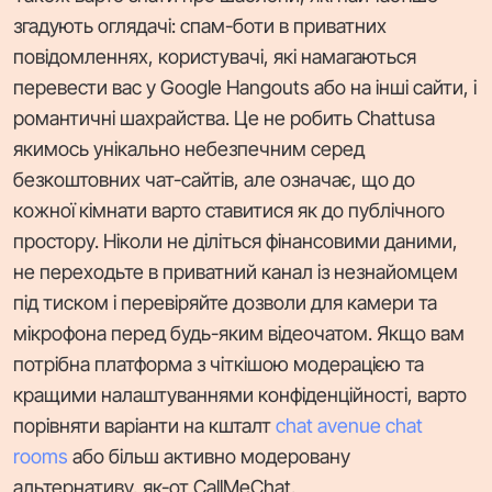
згадують оглядачі: спам-боти в приватних
повідомленнях, користувачі, які намагаються
перевести вас у Google Hangouts або на інші сайти, і
романтичні шахрайства. Це не робить Chattusa
якимось унікально небезпечним серед
безкоштовних чат-сайтів, але означає, що до
кожної кімнати варто ставитися як до публічного
простору. Ніколи не діліться фінансовими даними,
не переходьте в приватний канал із незнайомцем
під тиском і перевіряйте дозволи для камери та
мікрофона перед будь-яким відеочатом. Якщо вам
потрібна платформа з чіткішою модерацією та
кращими налаштуваннями конфіденційності, варто
порівняти варіанти на кшталт
chat avenue chat
rooms
або більш активно модеровану
альтернативу, як-от CallMeChat.