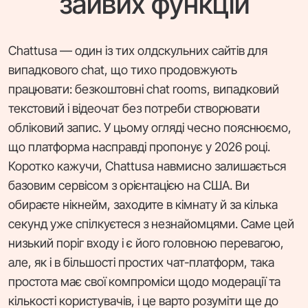
зайвих функцій
Chattusa — один із тих олдскульних сайтів для
випадкового chat, що тихо продовжують
працювати: безкоштовні chat rooms, випадковий
текстовий і відеочат без потреби створювати
обліковий запис. У цьому огляді чесно пояснюємо,
що платформа насправді пропонує у 2026 році.
Коротко кажучи, Chattusa навмисно залишається
базовим сервісом з орієнтацією на США. Ви
обираєте нікнейм, заходите в кімнату й за кілька
секунд уже спілкуєтеся з незнайомцями. Саме цей
низький поріг входу і є його головною перевагою,
але, як і в більшості простих чат-платформ, така
простота має свої компроміси щодо модерації та
кількості користувачів, і це варто розуміти ще до