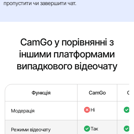
пропустити чи завершити чат.
CamGo у порівнянні з
іншими платформами
випадкового відеочату
Функція
CamGo
Ca
Ні
Т
Модерація
Так
Т
Режими відеочату