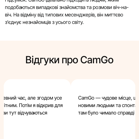
подобаються випадкові знайомства та розмови віч-на-
віч. На відміну від типових месенджерів, він миттєво
з'єднує незнайомців з усього світу.
Відгуки про CamGo
певний час, але згодом усе
CamGo — чудове місце, що
нітним. Потім я відкрив для
новими людьми та спонтан
мови тут відчуваються
там було чимало справді 
и.