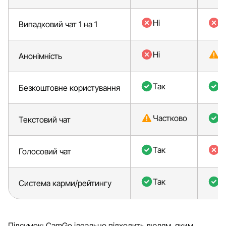
Ні
Н
Випадковий чат 1 на 1
Ні
Ч
Анонімність
Так
Т
Безкоштовне користування
Частково
Т
Текстовий чат
Так
Н
Голосовий чат
Так
Т
Система карми/рейтингу
Підсумок: CamGo ідеально підходить людям, яким