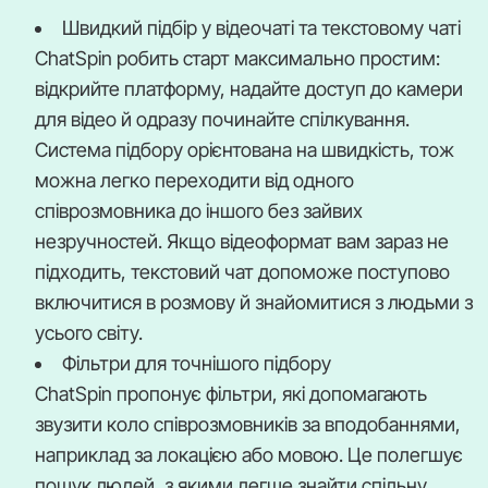
Швидкий підбір у відеочаті та текстовому чаті
ChatSpin робить старт максимально простим:
відкрийте платформу, надайте доступ до камери
для відео й одразу починайте спілкування.
Система підбору орієнтована на швидкість, тож
можна легко переходити від одного
співрозмовника до іншого без зайвих
незручностей. Якщо відеоформат вам зараз не
підходить, текстовий чат допоможе поступово
включитися в розмову й знайомитися з людьми з
усього світу.
Фільтри для точнішого підбору
ChatSpin пропонує фільтри, які допомагають
звузити коло співрозмовників за вподобаннями,
наприклад за локацією або мовою. Це полегшує
пошук людей, з якими легше знайти спільну