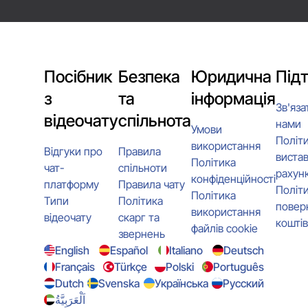
Посібник
Безпека
Юридична
Під
з
та
інформація
Зв'яза
відеочату
спільнота
нами
Умови
Політ
використання
Відгуки про
Правила
виста
Політика
чат-
спільноти
рахунк
конфіденційності
платформу
Правила чату
Політ
Політика
Типи
Політика
повер
використання
відеочату
скарг та
коштів
файлів cookie
звернень
English
Español
Italiano
Deutsch
Français
Türkçe
Polski
Português
Dutch
Svenska
Українська
Русский
اَلْعَرَبِيَّةُ