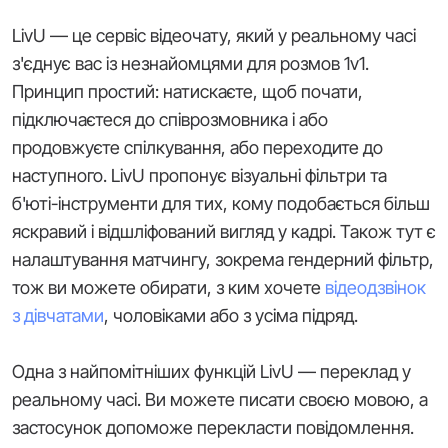
LivU — це сервіс відеочату, який у реальному часі
з'єднує вас із незнайомцями для розмов 1v1.
Принцип простий: натискаєте, щоб почати,
підключаєтеся до співрозмовника і або
продовжуєте спілкування, або переходите до
наступного. LivU пропонує візуальні фільтри та
б'юті-інструменти для тих, кому подобається більш
яскравий і відшліфований вигляд у кадрі. Також тут є
налаштування матчингу, зокрема гендерний фільтр,
тож ви можете обирати, з ким хочете
відеодзвінок
з дівчатами
, чоловіками або з усіма підряд.
Одна з найпомітніших функцій LivU — переклад у
реальному часі. Ви можете писати своєю мовою, а
застосунок допоможе перекласти повідомлення.