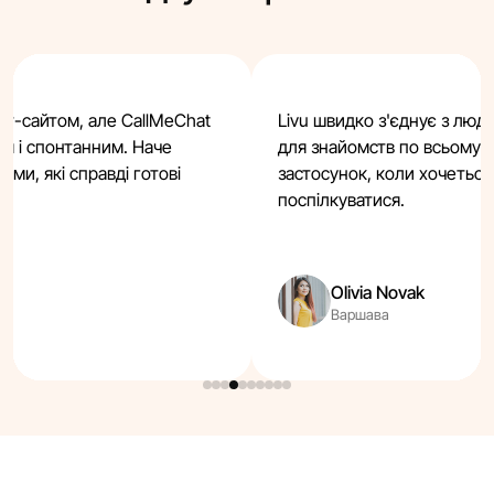
ат-сайтом, але CallMeChat
Livu швидко з'єднує з люд
им і спонтанним. Наче
для знайомств по всьому с
ми, які справді готові
застосунок, коли хочетьс
поспілкуватися.
Olivia Novak
Варшава