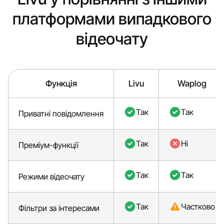
платформами випадкового
відеочату
Функція
Livu
Waplog
Так
Так
Приватні повідомлення
Так
Ні
Преміум-функції
Так
Так
Режими відеочату
Так
Частково
Фільтри за інтересами