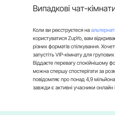
Випадкові чат-кімнати
Коли ви реєструєтеся на
альтернат
користуватися ZupYo, вам відкрива
різних форматів спілкування. Хоче
запустіть VIP-кімнату для групових
Віддаєте перевагу спокійнішому ф
можна спершу спостерігати за роз
повідомляє про понад 4,9 мільйона
завжди є активні учасники онлайн і