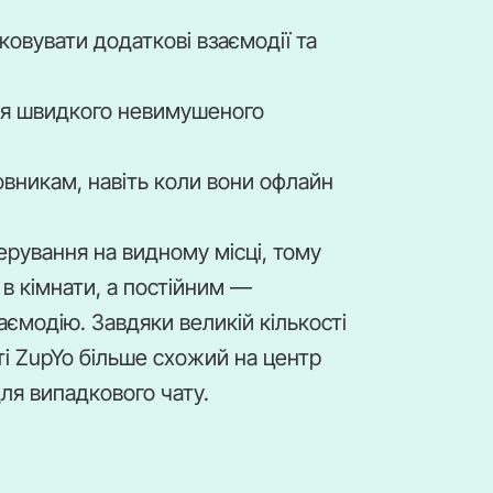
овувати додаткові взаємодії та
 для швидкого невимушеного
вникам, навіть коли вони офлайн
ерування на видному місці, тому
в кімнати, а постійним —
заємодію. Завдяки великій кількості
ті ZupYo більше схожий на центр
для випадкового чату.