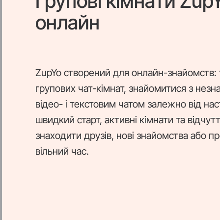
Групові кімнати Zup
онлайн
ZupYo створений для онлайн-знайомств:
групових чат-кімнат, знайомитися з нез
відео- і текстовим чатом залежно від на
швидкий старт, активні кімнати та відчут
знаходити друзів, нові знайомства або пр
вільний час.