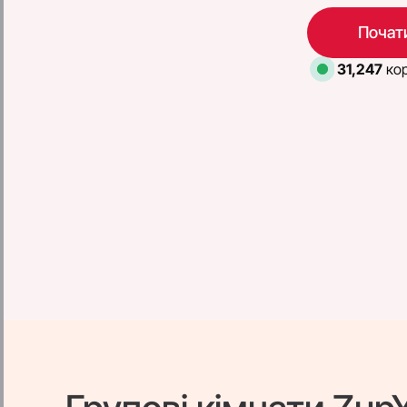
Почати
31,247
кор