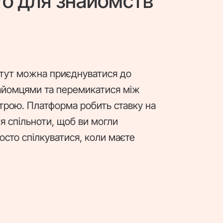
Yo для знайомств
 тут можна приєднуватися до
найомцями та перемикатися між
строю. Платформа робить ставку на
тя спільноти, щоб ви могли
осто спілкуватися, коли маєте