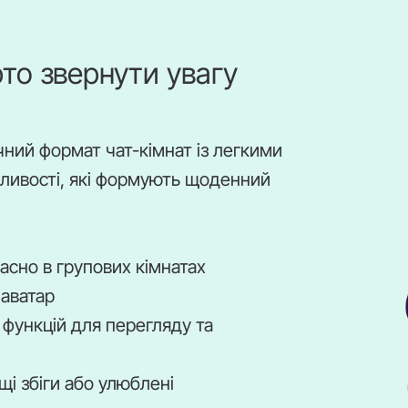
арто звернути увагу
чний формат чат-кімнат із легкими
жливості, які формують щоденний
асно в групових кімнатах
 аватар
функцій для перегляду та
і збіги або улюблені