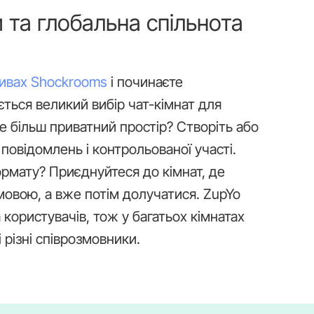
 та глобальна спільнота
ивах Shockrooms
і починаєте
ється великий вибір чат-кімнат для
те більш приватний простір? Створіть або
 повідомлень і контрольованої участі.
ормату? Приєднуйтеся до кімнат, де
мовою, а вже потім долучатися. ZupYo
 користувачів, тож у багатьох кімнатах
 різні співрозмовники.