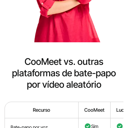
CooMeet vs. outras
plataformas de bate-papo
por vídeo aleatório
Recurso
CooMeet
Luck
Sim
Si
Bate-papo por voz