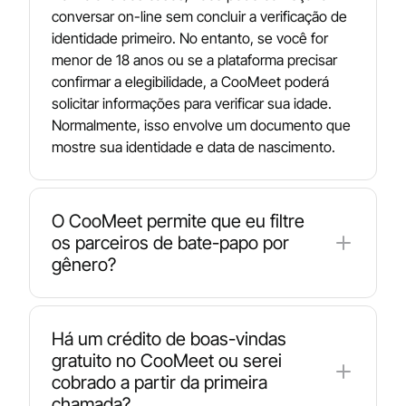
conversar on-line sem concluir a verificação de
identidade primeiro. No entanto, se você for
menor de 18 anos ou se a plataforma precisar
confirmar a elegibilidade, a CooMeet poderá
solicitar informações para verificar sua idade.
Normalmente, isso envolve um documento que
mostre sua identidade e data de nascimento.
O CooMeet permite que eu filtre
os parceiros de bate-papo por
gênero?
Sim. O CooMeet permite que os usuários
registrados escolham com quem querem
Há um crédito de boas-vindas
conversar, como homens ou mulheres, usando
gratuito no CooMeet ou serei
seus filtros de correspondência. Depois de se
cobrado a partir da primeira
registrar, você pode definir preferências e
chamada?