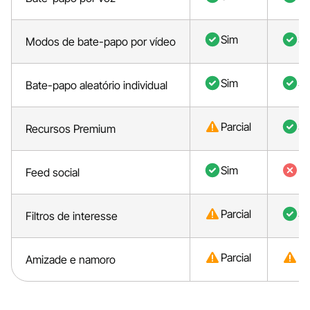
Sim
Si
Modos de bate-papo por vídeo
Sim
Si
Bate-papo aleatório individual
Parcial
Si
Recursos Premium
Sim
N
Feed social
Parcial
Si
Filtros de interesse
Parcial
Pa
Amizade e namoro