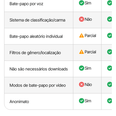
Sim
S
Bate-papo por voz
Não
S
Sistema de classificação/carma
Parcial
S
Bate-papo aleatório individual
Parcial
S
Filtros de gênero/localização
Sim
S
Não são necessários downloads
Não
S
Modos de bate-papo por vídeo
Sim
S
Anonimato