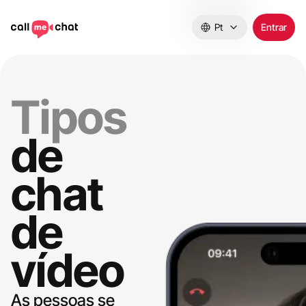
Pt
Entrar
Tipos
de
chat
de
vídeo
As pessoas se