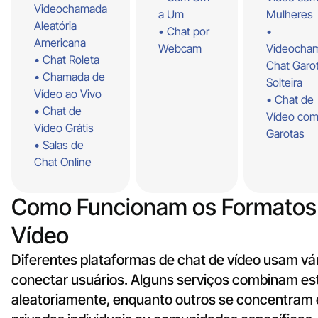
Videochamada
a Um
Mulheres
Aleatória
Chat por
Americana
Webcam
Videocha
Chat Roleta
Chat Garo
Chamada de
Solteira
Vídeo ao Vivo
Chat de
Chat de
Vídeo co
Vídeo Grátis
Garotas
Salas de
Chat Online
Como Funcionam os Formatos 
Vídeo
Diferentes plataformas de chat de vídeo usam vá
conectar usuários. Alguns serviços combinam es
aleatoriamente, enquanto outros se concentram