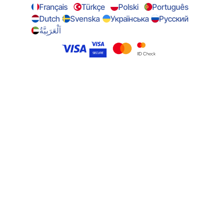
Français
Türkçe
Polski
Português
Dutch
Svenska
Українська
Русский
اَلْعَرَبِيَّةُ