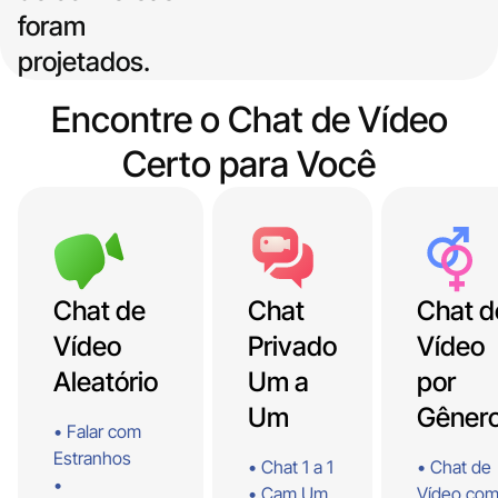
foram
projetados.
Encontre o Chat de Vídeo
Certo para Você
Chat de
Chat
Chat d
Vídeo
Privado
Aleatório
Um a
por
Um
Gêner
Falar com
Estranhos
Chat 1 a 1
Chat de
Cam Um
Vídeo co