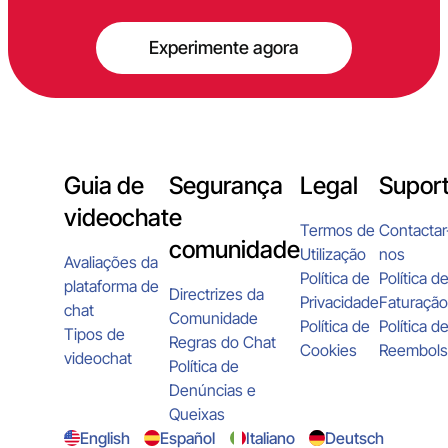
Experimente agora
Guia de
Segurança
Legal
Supor
videochat
e
Termos de
Contactar
comunidade
Utilização
nos
Avaliações da
Política de
Política d
plataforma de
Directrizes da
Privacidade
Faturação
chat
Comunidade
Política de
Política d
Tipos de
Regras do Chat
Cookies
Reembol
videochat
Política de
Denúncias e
Queixas
English
Español
Italiano
Deutsch