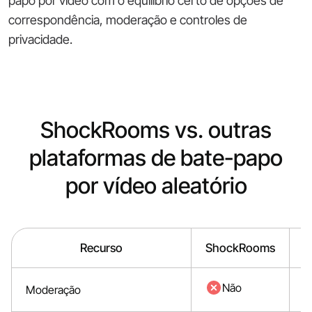
papo por vídeo com o equilíbrio certo de opções de
correspondência, moderação e controles de
privacidade.
ShockRooms vs. outras
plataformas de bate-papo
por vídeo aleatório
Recurso
ShockRooms
O
Não
Moderação