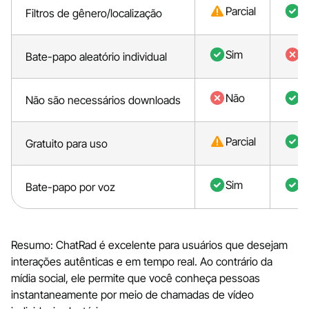
Parcial
S
Filtros de gênero/localização
Sim
N
Bate-papo aleatório individual
Não
S
Não são necessários downloads
Parcial
S
Gratuito para uso
Sim
S
Bate-papo por voz
Resumo: ChatRad é excelente para usuários que desejam
interações autênticas e em tempo real. Ao contrário da
mídia social, ele permite que você conheça pessoas
instantaneamente por meio de chamadas de vídeo