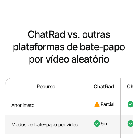
ChatRad vs. outras
plataformas de bate-papo
por vídeo aleatório
Recurso
ChatRad
Cha
Parcial
S
Anonimato
Sim
S
Modos de bate-papo por vídeo