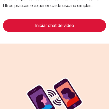
filtros práticos e experiência de usuário simples.
Iniciar chat de vídeo