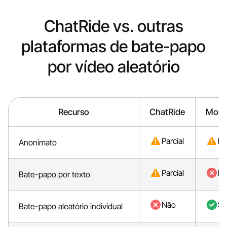
ChatRide vs. outras
plataformas de bate-papo
por vídeo aleatório
Recurso
ChatRide
Monk
Parcial
Pa
Anonimato
Parcial
N
Bate-papo por texto
Não
Si
Bate-papo aleatório individual