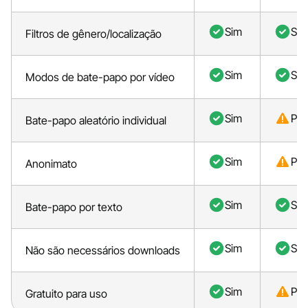
Sim
Sim
Filtros de gênero/localização
Sim
Sim
Modos de bate-papo por vídeo
Sim
Par
Bate-papo aleatório individual
Sim
Par
Anonimato
Sim
Sim
Bate-papo por texto
Sim
Sim
Não são necessários downloads
Sim
Par
Gratuito para uso