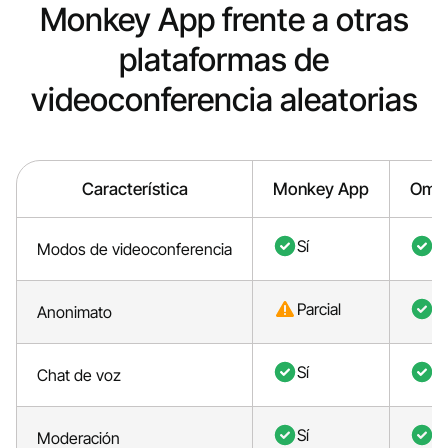
Monkey App frente a otras
plataformas de
videoconferencia aleatorias
Característica
Monkey App
Ome
Sí
Sí
Modos de videoconferencia
Parcial
Sí
Anonimato
Sí
Sí
Chat de voz
Sí
Sí
Moderación