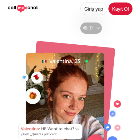
Giriş yap
Kayıt Ol
Tr