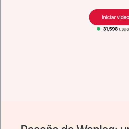
Iniciar vid
31,138
usuar