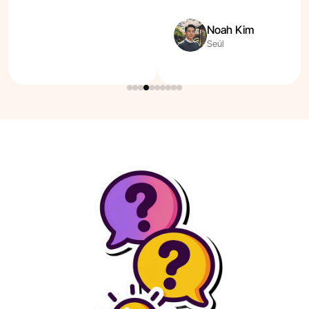
Noah Kim
Seúl