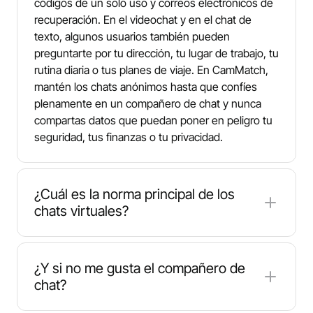
códigos de un solo uso y correos electrónicos de
recuperación. En el videochat y en el chat de
texto, algunos usuarios también pueden
preguntarte por tu dirección, tu lugar de trabajo, tu
rutina diaria o tus planes de viaje. En CamMatch,
mantén los chats anónimos hasta que confíes
plenamente en un compañero de chat y nunca
compartas datos que puedan poner en peligro tu
seguridad, tus finanzas o tu privacidad.
¿Cuál es la norma principal de los
chats virtuales?
La regla fundamental de CamMatch es sencilla:
trata a los demás usuarios con respeto. Este
¿Y si no me gusta el compañero de
servicio de videochat está pensado para el
chat?
descubrimiento social, conocer gente nueva en
línea y mantener conversaciones relajadas 1v1. Un