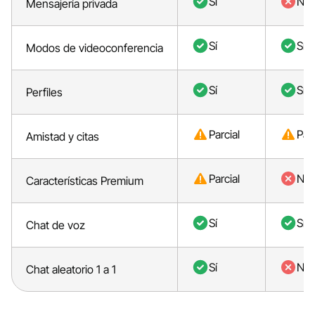
Sí
No
Mensajería privada
Sí
Sí
Modos de videoconferencia
Sí
Sí
Perfiles
Parcial
Parc
Amistad y citas
Parcial
No
Características Premium
Sí
Sí
Chat de voz
Sí
No
Chat aleatorio 1 a 1