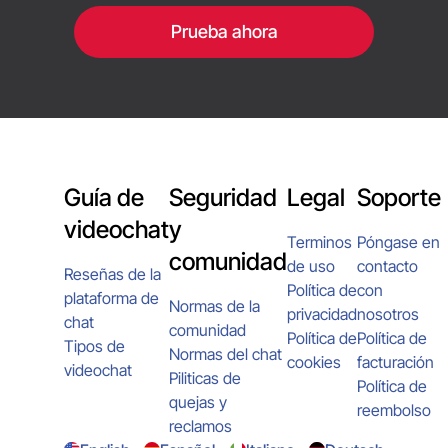
Prueba ahora
Guía de
Seguridad
Legal
Soporte
videochat
y
Terminos
Póngase en
comunidad
de uso
contacto
Reseñas de la
Política de
con
plataforma de
Normas de la
privacidad
nosotros
chat
comunidad
Política de
Política de
Tipos de
Normas del chat
cookies
facturación
videochat
Piliticas de
Política de
quejas y
reembolso
reclamos