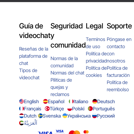
Guía de
Seguridad
Legal
Soporte
videochat
y
Terminos
Póngase en
comunidad
de uso
contacto
Reseñas de la
Política de
con
plataforma de
Normas de la
privacidad
nosotros
chat
comunidad
Política de
Política de
Tipos de
Normas del chat
cookies
facturación
videochat
Piliticas de
Política de
quejas y
reembolso
reclamos
English
Español
Italiano
Deutsch
Français
Türkçe
Polski
Português
Dutch
Svenska
Українська
Русский
اَلْعَرَبِيَّةُ