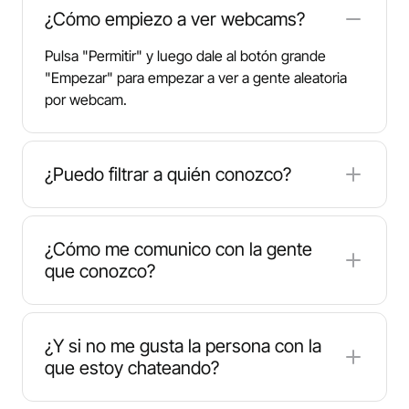
¿Cómo empiezo a ver webcams?
Pulsa "Permitir" y luego dale al botón grande
"Empezar" para empezar a ver a gente aleatoria
por webcam.
¿Puedo filtrar a quién conozco?
Aunque la plataforma se basa en coincidencias
aleatorias, puede filtrar por ubicación utilizando el
¿Cómo me comunico con la gente
menú desplegable País situado en la parte
que conozco?
superior de la pantalla.
Una vez activado, puedes chatear por texto o
hablar directamente con el micrófono o la
¿Y si no me gusta la persona con la
webcam.
que estoy chateando?