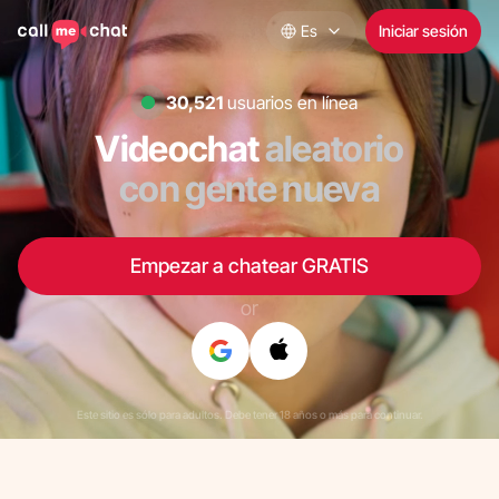
Es
Iniciar sesión
30,000
usuarios en línea
Videochat
aleatorio
con gente nueva
Empezar a chatear GRATIS
or
Este sitio es sólo para adultos. Debe tener 18 años o más para continuar.