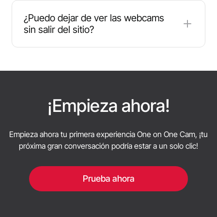
Pulsa "Siguiente" para que te emparejen al
instante con alguien nuevo.
¿Puedo dejar de ver las webcams
sin salir del sitio?
Sí, puedes dejar de ver las webcams en cualquier
momento pulsando el botón "Detener" situado
bajo la pantalla de la webcam.
¡Empieza ahora!
Empieza ahora tu primera experiencia One on One Cam, ¡tu
próxima gran conversación podría estar a un solo clic!
Prueba ahora