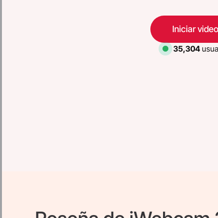
Iniciar vid
35,304
usuar