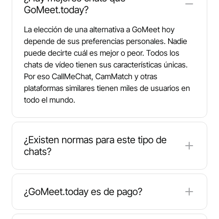
GoMeet.today?
La elección de una alternativa a GoMeet hoy
depende de sus preferencias personales. Nadie
puede decirte cuál es mejor o peor. Todos los
chats de vídeo tienen sus características únicas.
Por eso CallMeChat, CamMatch y otras
plataformas similares tienen miles de usuarios en
todo el mundo.
¿Existen normas para este tipo de
chats?
GoMeet, CallMeChat y otras plataformas están
creadas para divertirse. Sin embargo, no debes
¿GoMeet.today es de pago?
ofender a tu pareja aunque te caiga mal. Además,
puedes denunciar a los usuarios que te envíen
Sí y no. Las videollamadas y los chats son