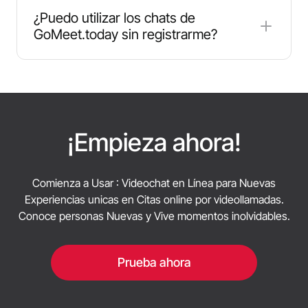
mensajes inapropiados o te falten al respeto en
gratuitos, pero si quieres disfrutar de filtros y
¿Puedo utilizar los chats de
los chats de vídeo 1v1. La mejor variante es leer las
funciones especiales, tienes que comprar
GoMeet.today sin registrarme?
normas del sitio y no incumplirlas nunca.
monedas. Con su ayuda, conseguirás amigos y
guardarás chats a los que podrás acceder más
No. Es obligatorio inscribirse. Además, hay que
tarde.
tener al menos 18 años para poder participar.
¡Empieza ahora!
Comienza a Usar : Videochat en Línea para Nuevas
Experiencias unicas en Citas online por videollamadas.
Conoce personas Nuevas y Vive momentos inolvidables.
Prueba ahora