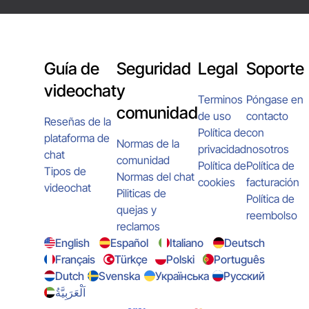
Guía de
Seguridad
Legal
Soporte
videochat
y
Terminos
Póngase en
comunidad
de uso
contacto
Reseñas de la
Política de
con
plataforma de
Normas de la
privacidad
nosotros
chat
comunidad
Política de
Política de
Tipos de
Normas del chat
cookies
facturación
videochat
Piliticas de
Política de
quejas y
reembolso
reclamos
English
Español
Italiano
Deutsch
Français
Türkçe
Polski
Português
Dutch
Svenska
Українська
Русский
اَلْعَرَبِيَّةُ