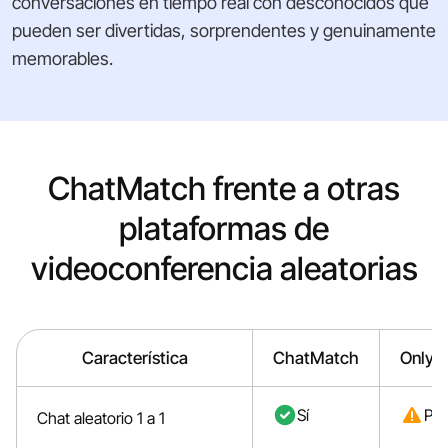
conversaciones en tiempo real con desconocidos que
pueden ser divertidas, sorprendentes y genuinamente
memorables.
ChatMatch frente a otras
plataformas de
videoconferencia aleatorias
Característica
ChatMatch
Only2
Sí
Par
Chat aleatorio 1 a 1