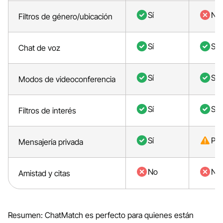
Sí
No
Filtros de género/ubicación
Sí
Sí
Chat de voz
Sí
Sí
Modos de videoconferencia
Sí
Sí
Filtros de interés
Sí
Par
Mensajería privada
No
No
Amistad y citas
Resumen: ChatMatch es perfecto para quienes están