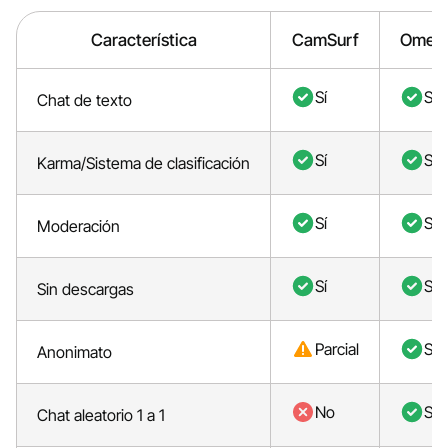
Característica
CamSurf
Omeg
Sí
Sí
Chat de texto
Sí
Sí
Karma/Sistema de clasificación
Sí
Sí
Moderación
Sí
Sí
Sin descargas
Parcial
Sí
Anonimato
No
Sí
Chat aleatorio 1 a 1