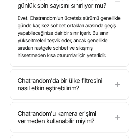
günlük spin sayısını sınırlıyor mu?
Evet. Chatrandom'un ücretsiz sürümü genellikle
günde kaç kez sohbet ortakları arasında geçiş
yapabileceğinize dair bir sınır içerir. Bu sınır
yükseltmeleri teşvik eder, ancak genellikle
sıradan rastgele sohbet ve sıkışmış
hissetmeden kısa oturumlar için yeterlidir.
Chatrandom'da bir ülke filtresini
nasıl etkinleştirebilirim?
Chatrandom bir ülke filtresi sunar ve
kullanılabilirlik plana bağlı olabilir. Bu seçenek
Chatrandom'u kamera erişimi
hesabınız için etkinleştirilmişse, görüntülü
vermeden kullanabilir miyim?
sohbet veya metin sohbetine başlamadan önce
eşleşmek istediğiniz bölgeyi seçebilirsiniz.
Evet. Kameranızı açmadan metin sohbetini