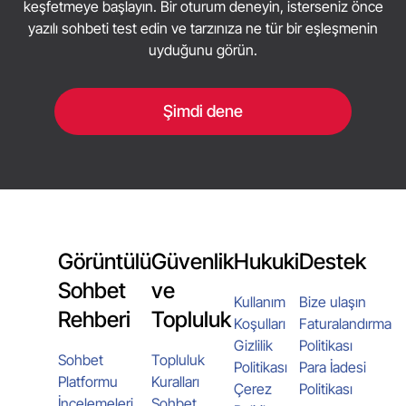
keşfetmeye başlayın. Bir oturum deneyin, isterseniz önce
yazılı sohbeti test edin ve tarzınıza ne tür bir eşleşmenin
uyduğunu görün.
Şimdi dene
Görüntülü
Güvenlik
Hukuki
Destek
Sohbet
ve
Kullanım
Bize ulaşın
Rehberi
Topluluk
Koşulları
Faturalandırma
Gizlilik
Politikası
Sohbet
Topluluk
Politikası
Para İadesi
Platformu
Kuralları
Çerez
Politikası
İncelemeleri
Sohbet