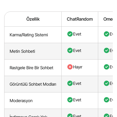
Özellik
ChatRandom
Omegl
Evet
Eve
Karma/Rating Sistemi
Evet
Eve
Metin Sohbeti
Hayır
Eve
Rastgele Bire Bir Sohbet
Evet
Eve
Görüntülü Sohbet Modları
Evet
Eve
Moderasyon
Evet
Eve