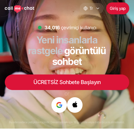
Tr
Giriş yap
34,530
çevrimiçi kullanıcı
Yeni insanlarla
rastgele
görüntülü
sohbet
ÜCRETSİZ Sohbete Başlayın
or
Bu site sadece yetişkinler içindir. Devam etmek için 18 yaşında veya daha büyük olmalısınız.