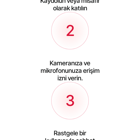
Kaydolun veya misafir
olarak katılın
2
Kameranıza ve
mikrofonunuza erişim
izni verin.
3
Rastgele bir