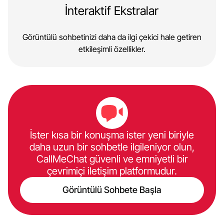
İnteraktif Ekstralar
Görüntülü sohbetinizi daha da ilgi çekici hale getiren
etkileşimli özellikler.
İster kısa bir konuşma ister yeni biriyle
daha uzun bir sohbetle ilgileniyor olun,
CallMeChat güvenli ve emniyetli bir
çevrimiçi iletişim platformudur.
Görüntülü Sohbete Başla