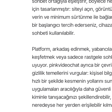
sohbet ortağıyla eşleştirir, böylece he
için tasarlanmıştır: siteyi açın, görün
verin ve minimum sürtünme ile bağlant
bir başlangıcı tercih ederseniz, cihaz
sohbeti kullanılabilir.
Platform, arkadaş edinmek, yabancılar
keşfetmek veya sadece rastgele sohbe
uyuyor. pinkvideochat ayrıca bir çevr
gizlilik temellerini vurgular: kişisel bi
hızlı bir şekilde kesmenin yollarını 
uygulamaları aracılığıyla daha güvenli
kiminle tanışacağınızı şekillendirebil
neredeyse her yerden erişilebilir kılma