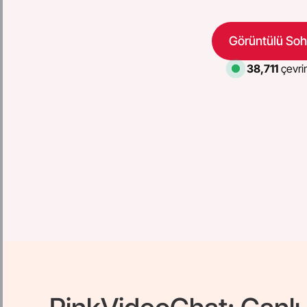
Görüntülü Soh
38,711
çevrim