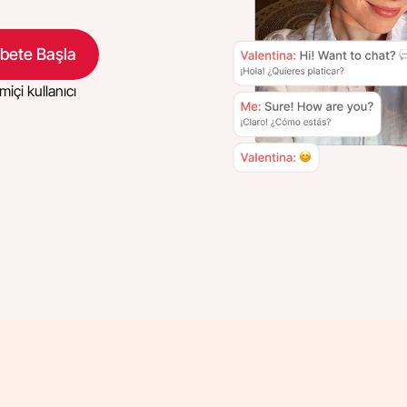
bete Başla
miçi kullanıcı