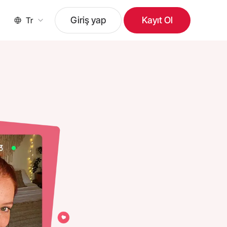
Giriş yap
Kayıt Ol
Tr