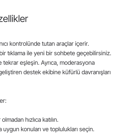
ellikler
cı kontrolünde tutan araçlar içerir.
ir tıklama ile yeni bir sohbete geçebilirsiniz.
ve tekrar eşleşin. Ayrıca, moderasyona
eliştiren destek ekibine küfürlü davranışları
er:
lmadan hızlıca katılın.
za uygun konuları ve toplulukları seçin.