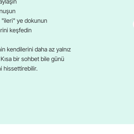
paylaşın
onuşun
n "ileri" ye dokunun
erini keşfedin
in kendilerini daha az yalnız
Kısa bir sohbet bile günü
 hissettirebilir.