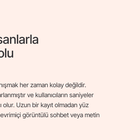
sanlarla
olu
nışmak her zaman kolay değildir.
rlanmıştır ve kullanıcıların saniyeler
ı olur. Uzun bir kayıt olmadan yüz
çevrimiçi görüntülü sohbet veya metin