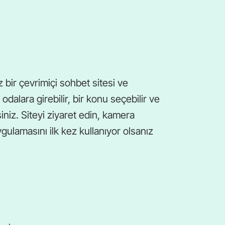
z bir çevrimiçi sohbet sitesi ve
dalara girebilir, bir konu seçebilir ve
siniz. Siteyi ziyaret edin, kamera
ygulamasını ilk kez kullanıyor olsanız