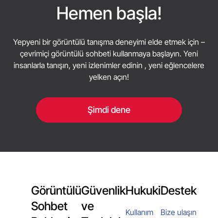
ve bildirin. Ayrılma üzerinde kontrol sahibi olmanın
Hemen başla!
yanı sıra temel moderasyon ve gizlilik seçenekleri,
birçok kullanıcının rastgele sohbet oturumları
Yepyeni bir görüntülü tanışma deneyimi elde etmek için –
sırasında daha rahat hissetmesine yardımcı olur.
çevrimiçi görüntülü sohbeti kullanmaya başlayın. Yeni
insanlarla tanışın, yeni izlenimler edinin , yeni eğlencelere
yelken açın!
Şimdi dene
Görüntülü
Güvenlik
Hukuki
Destek
Sohbet
ve
Kullanım
Bize ulaşın