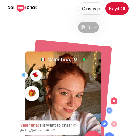
Giriş yap
Kayıt Ol
Tr