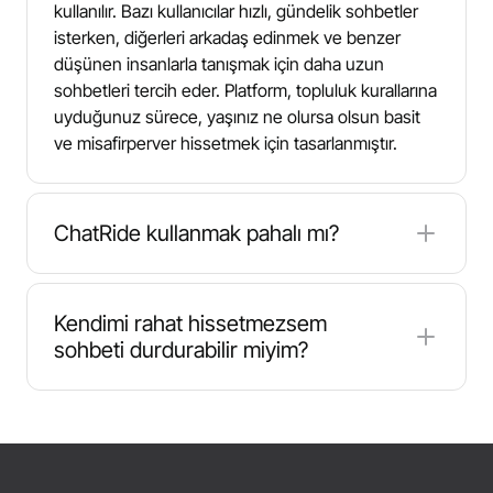
kullanılır. Bazı kullanıcılar hızlı, gündelik sohbetler
isterken, diğerleri arkadaş edinmek ve benzer
düşünen insanlarla tanışmak için daha uzun
sohbetleri tercih eder. Platform, topluluk kurallarına
uyduğunuz sürece, yaşınız ne olursa olsun basit
ve misafirperver hissetmek için tasarlanmıştır.
ChatRide kullanmak pahalı mı?
ChatRide çoğu kullanıcı için pahalı değildir.
Genellikle ödeme yapmadan sohbet etmeye
Kendimi rahat hissetmezsem
başlayabilirsiniz ve temel görüntülü sohbet ve
sohbeti durdurabilir miyim?
metin sohbeti genellikle ücretsiz olarak
kullanılabilir. Bazı isteğe bağlı özellikler jeton veya
Evet. ChatRide'da istediğiniz zaman bir sohbeti
yükseltme gerektirebilir, ancak hizmeti deneyebilir
sonlandırabilir ve hemen yeni sohbet ortaklarıyla
ve büyük bir taahhütte bulunmadan çevrimiçi
eşleşebilirsiniz. Birisi kaba veya şüpheli bir şekilde
insanlarla tanışabilirsiniz.
davranırsa, mevcut olduğunda atlayın, engelleyin