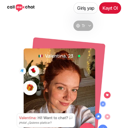
Giriş yap
Kayıt Ol
Tr