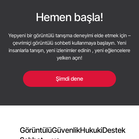
ve platform hakkında bir fikir edinmek için
güvenlik özellikleriyle tasarlanmıştır. Kayıt çok
yeterince ücretsiz araç var.
hassas bilgiler gerektirmez - esas olarak
Hemen başla!
eşleştirme sisteminin sizi uygun sohbet
ortaklarıyla buluşturmasına yardımcı olan bilgileri
Yepyeni bir görüntülü tanışma deneyimi elde etmek için –
toplar. Daha güvenli iletişim için özel verilerinizi
çevrimiçi görüntülü sohbeti kullanmaya başlayın. Yeni
paylaşmaktan kaçının, engelleme ve raporlama
insanlarla tanışın, yeni izlenimler edinin , yeni eğlencelere
seçeneklerini kullanın ve rahatsız hissettiğiniz
sohbetleri sonlandırın.
yelken açın!
Şimdi dene
Görüntülü
Güvenlik
Hukuki
Destek