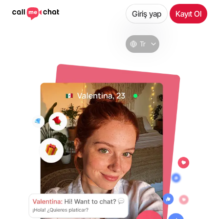
Giriş yap
Kayıt Ol
Tr