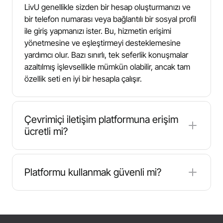
LivU genellikle sizden bir hesap oluşturmanızı ve
bir telefon numarası veya bağlantılı bir sosyal profil
ile giriş yapmanızı ister. Bu, hizmetin erişimi
yönetmesine ve eşleştirmeyi desteklemesine
yardımcı olur. Bazı sınırlı, tek seferlik konuşmalar
azaltılmış işlevsellikle mümkün olabilir, ancak tam
özellik seti en iyi bir hesapla çalışır.
Çevrimiçi iletişim platformuna erişim
ücretli mi?
LivU isteğe bağlı ücretli özellikler içerir. Daha uzun
oturumlar için veya kiminle sohbet etmek
Platformu kullanmak güvenli mi?
istediğinizi seçmek gibi belirli tercihler için jeton
gerekebilir. Belirli filtreler (coğrafi konum
LivU, hesap tabanlı erişim ve moderasyonu
seçenekleri dahil) gibi bazı ekstralar da paraya mal
destekleyen araçlar dahil olmak üzere sohbet
olabilir. Bununla birlikte, sohbet etmeye başlamak
platformları tarafından yaygın olarak kullanılan