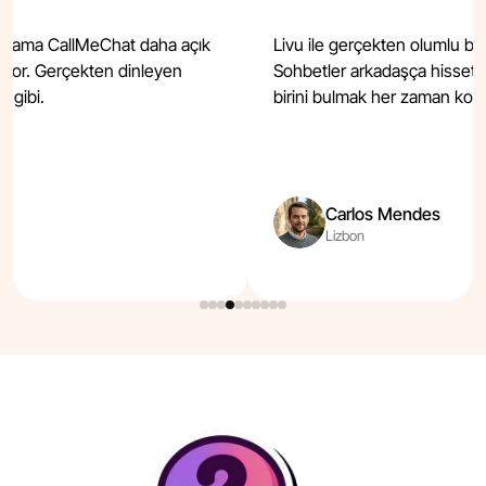
du, ama CallMeChat daha açık
Livu ile gerçekten olumlu bi
riyor. Gerçekten dinleyen
Sohbetler arkadaşça hissetti
 gibi.
birini bulmak her zaman kola
Carlos Mendes
Lizbon