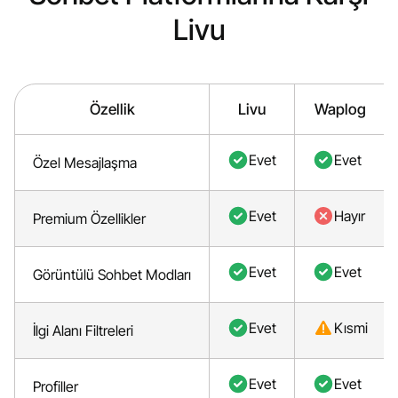
Livu
Özellik
Livu
Waplog
Evet
Evet
Özel Mesajlaşma
Evet
Hayır
Premium Özellikler
Evet
Evet
Görüntülü Sohbet Modları
Evet
Kısmi
İlgi Alanı Filtreleri
Evet
Evet
Profiller