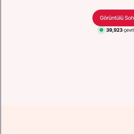
Görüntülü Soh
39,923
çevri