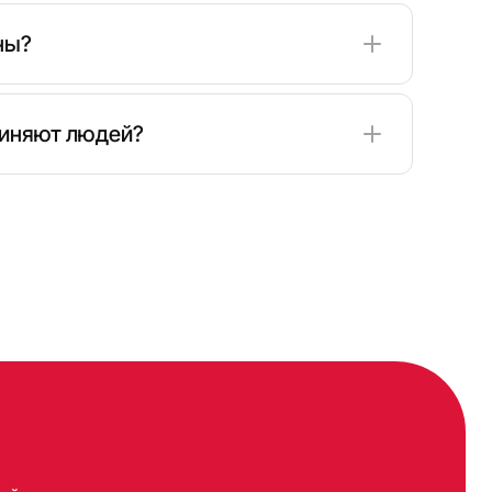
ны?
 функции видеочата бесплатно, а некоторые
т премиум-возможности.
диняют людей?
оматические системы подбора, которые
бразом или с учётом заданных предпочтений.