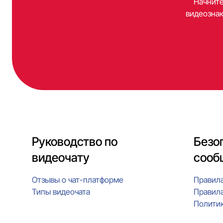
Начните
видеознак
Руководство по
Безо
видеочату
сооб
Отзывы о чат-платформе
Правил
Типы видеочата
Правила
Полити