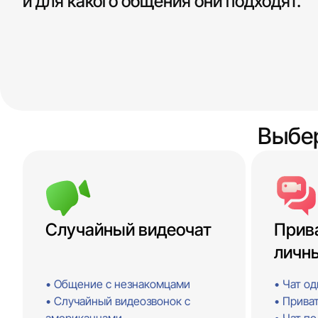
и для какого общения они подходят.
Выбе
Случайный видеочат
Прив
личн
Общение с незнакомцами
Чат од
Случайный видеозвонок с
Прива