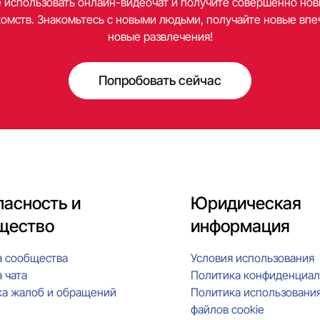
 использовать онлайн-видеочат и получите совершенно но
омств. Знакомьтесь с новыми людьми, получайте новые впе
новые развлечения!
Попробовать сейчас
пасность и
Юридическая
щество
информация
а сообщества
Условия использования
 чата
Политика конфиденциал
ка жалоб и обращений
Политика использовани
файлов cookie