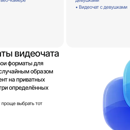
 веб-камере
девушками
Видеочат с девушками
аты видеочата
вои форматы для
 случайным образом
ент на приватных
утри определённых
 проще выбрать тот