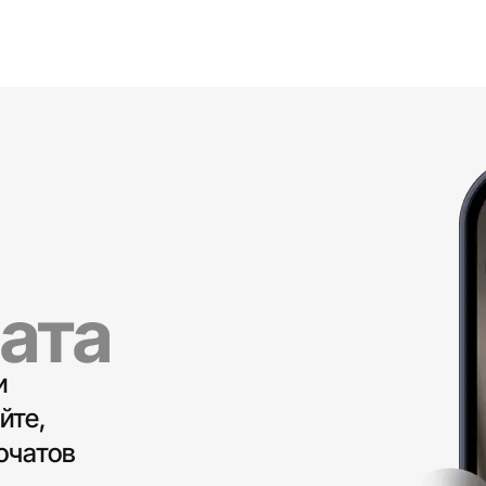
ата
и
йте,
очатов