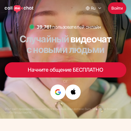
Ru
Войти
39,724
пользователей онлайн
Случайный
видеочат
с новыми людьми
Начните общение БЕСПЛАТНО
or
Этот сайт предназначен только для взрослых. Вам должно быть 18 лет или больше,
чтобы продолжить.