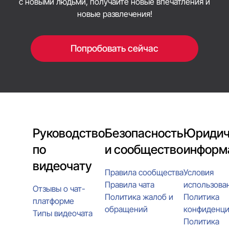
с новыми людьми, получайте новые впечатления и
новые развлечения!
Попробовать сейчас
Руководство
Безопасность
Юридич
по
и сообщество
информ
видеочату
Правила сообщества
Условия
Правила чата
использова
Отзывы о чат-
Политика жалоб и
Политика
платформе
обращений
конфиденци
Типы видеочата
Политика