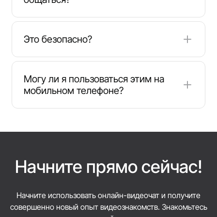
Да, вы можете использовать фильтры по полу,
региону или языку, чтобы настроить поиск под
Это безопасно?
себя.
Надежные платформы используют
инструменты модерации и защиты
Могу ли я пользоваться этим на
конфиденциальности. CallMeChat
мобильном телефоне?
обеспечивает анонимное общение и нулевое
хранение данных.
Конечно. Откройте сайт в мобильном браузере
или приложении и сразу начинайте чат.
Начните прямо сейчас!
Начните использовать онлайн-видеочат и получите
совершенно новый опыт видеознакомств. Знакомьтесь