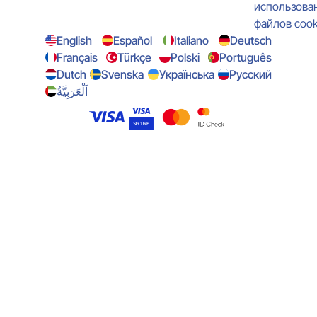
использова
файлов cook
English
Español
Italiano
Deutsch
Français
Türkçe
Polski
Português
Dutch
Svenska
Українська
Русский
اَلْعَرَبِيَّةُ