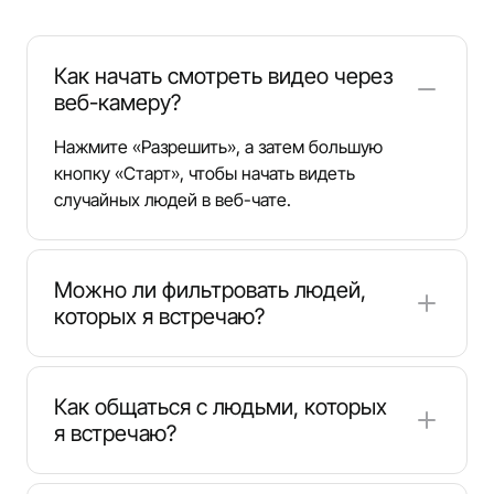
Как начать смотреть видео через
веб-камеру?
Нажмите «Разрешить», а затем большую
кнопку «Старт», чтобы начать видеть
случайных людей в веб-чате.
Можно ли фильтровать людей,
которых я встречаю?
Хотя платформа основана на случайных
совпадениях, вы можете фильтровать
Как общаться с людьми, которых
собеседников по местоположению, используя
я встречаю?
выпадающее меню «Страна» в верхней части
экрана.
Вы можете использовать текстовый чат или