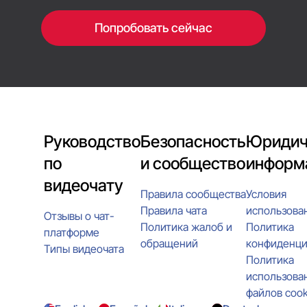
Попробовать сейчас
Руководство
Безопасность
Юридич
по
и сообщество
информ
видеочату
Правила сообщества
Условия
Правила чата
использова
Отзывы о чат-
Политика жалоб и
Политика
платформе
обращений
конфиденци
Типы видеочата
Политика
использова
файлов cook