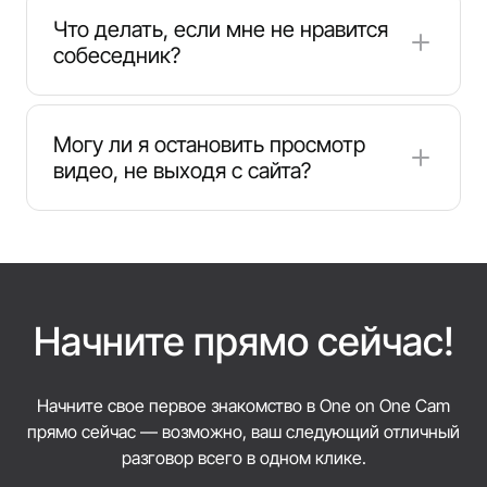
общаться напрямую через микрофон и веб-
Что делать, если мне не нравится
камеру после предоставления доступа.
собеседник?
Нажмите «Next», чтобы мгновенно перейти к
следующему человеку.
Могу ли я остановить просмотр
видео, не выходя с сайта?
Да, вы можете остановить просмотр в любой
момент, нажав кнопку «Stop» под окном
трансляции.
Начните прямо сейчас!
Начните свое первое знакомство в One on One Cam
прямо сейчас — возможно, ваш следующий отличный
разговор всего в одном клике.