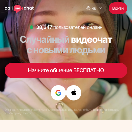
Ru
Войти
37,824
пользователей онлайн
Случайный
видеочат
с новыми людьми
Начните общение БЕСПЛАТНО
or
Этот сайт предназначен только для взрослых. Вам должно быть 18 лет или больше,
чтобы продолжить.