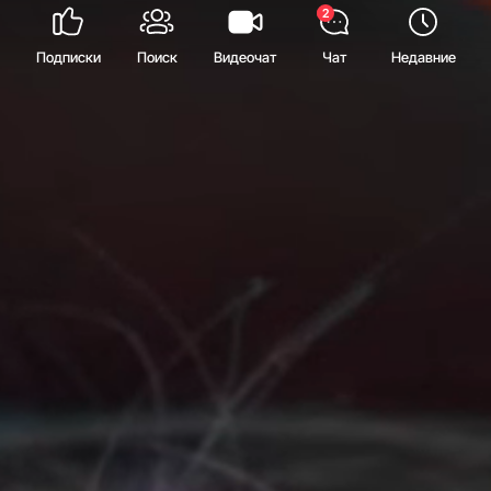
2
Подписки
Поиск
Видеочат
Чат
Недавние