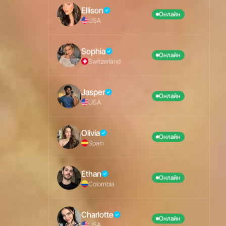
Jasper
Онлайн
USA
Olivia
Онлайн
Spain
Ethan
Онлайн
Colombia
Charlotte
Онлайн
USA
Isabella
Онлайн
USA