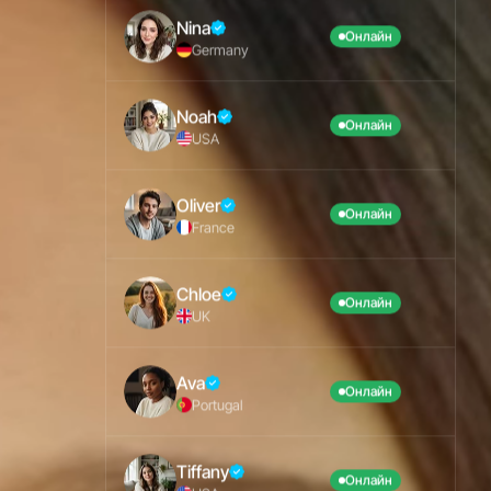
USA
Oliver
Онлайн
France
Chloe
Онлайн
UK
Ava
Онлайн
Portugal
Tiffany
Онлайн
USA
Isla
Онлайн
Ecuador