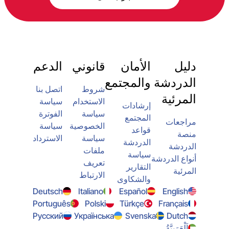
دليل
الأمان
قانوني
الدعم
الدردشة
والمجتمع
شروط
اتصل بنا
المرئية
الاستخدام
سياسة
إرشادات
سياسة
الفوترة
المجتمع
مراجعات
الخصوصية
سياسة
قواعد
منصة
سياسة
الاسترداد
الدردشة
الدردشة
ملفات
سياسة
أنواع الدردشة
تعريف
التقارير
المرئية
الارتباط
والشكاوى
Deutsch
Italiano
Español
English
Português
Polski
Türkçe
Français
Русский
Українська
Svenska
Dutch
اَلْعَرَبِيَّةُ